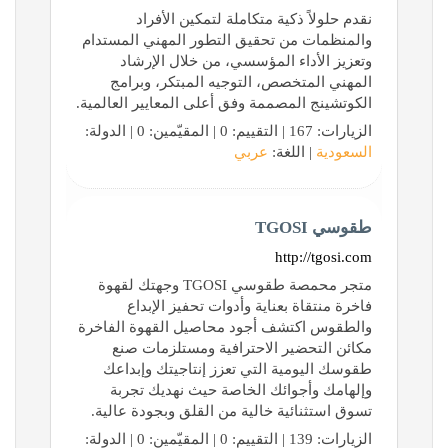
نقدم حلولاً ذكية متكاملة لتمكين الأفراد
والمنظمات من تحقيق التطور المهني المستدام
وتعزيز الأداء المؤسسي، من خلال الإرشاد
المهني المتخصص، التوجيه المبتكر، وبرامج
الكوتشينج المصممة وفق أعلى المعايير العالمية.
الزيارات: 167 | التقييم: 0 | المقيّمين: 0 | الدولة:
السعودية
| اللغة:
عربي
طقوسي TGOSI
http://tgosi.com
متجر محمصة طقوسي TGOSI وجهتك لقهوة
فاخرة منتقاة بعناية وأدوات تحفيز الإبداع
والطقوس اكتشف أجود محاصيل القهوة الفاخرة
مكائن التحضير الاحترافية ومستلزمات صنع
طقوسك اليومية التي تعزز إنتاجيتك وإبداعك
وإلهامك وأجوائك الخاصة حيث نهديك تجربة
تسوق استثنائية خالية من القلق وبجودة عالية.
الزيارات: 139 | التقييم: 0 | المقيّمين: 0 | الدولة: