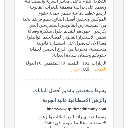
الفكرية. نلتزم بأعلى معايير السرية والمصداقية،
ونعتمد على دراسة متعمقة للثغرات القانونية
لرسم خطط دفاعية تضمن حماية حقوق
الموكلين وتحقيق أفضل النتائج. يضم فريقنا نخبة
من المستشارين القانونيين المتمرسين الذين
يكرسون جهودهم لتقديم حلول مبتكرة وفعالة
تضمن الاستقرار القانوني لمصالحكم. تواصلوا
معنا الآن للحصول على استشارة قانونية
متخصصة، فخبرتنا هي الدرع الحصين لحماية
حقوقكم وضمان سيادة العدالة.
الزيارات: 192 | التقييم: 0 | المقيّمين: 0 | الدولة:
الكويت
| اللغة:
عربي
وسيط متخصص بتقديم أفضل النباتات
والزهور الاصطناعية عالية الجودة
http://www.spiritmediumnity.com
وسيط تجاري رائد لبيع النباتات والزهور
الاصطناعية عالية الجودة. في Spirit