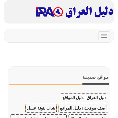
Toggle
navigation
مواقع صديقة
دليل العراق | دليل المواقع
أضف موقعك | دليل المواقع
شات بنوتة عسل