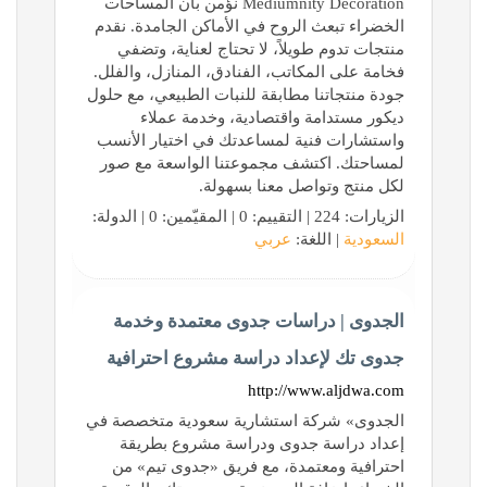
Mediumnity Decoration نؤمن بأن المساحات
الخضراء تبعث الروح في الأماكن الجامدة. نقدم
منتجات تدوم طويلاً، لا تحتاج لعناية، وتضفي
فخامة على المكاتب، الفنادق، المنازل، والفلل.
جودة منتجاتنا مطابقة للنبات الطبيعي، مع حلول
ديكور مستدامة واقتصادية، وخدمة عملاء
واستشارات فنية لمساعدتك في اختيار الأنسب
لمساحتك. اكتشف مجموعتنا الواسعة مع صور
لكل منتج وتواصل معنا بسهولة.
الزيارات: 224 | التقييم: 0 | المقيّمين: 0 | الدولة:
السعودية
| اللغة:
عربي
الجدوى | دراسات جدوى معتمدة وخدمة
جدوى تك لإعداد دراسة مشروع احترافية
http://www.aljdwa.com
الجدوى» شركة استشارية سعودية متخصصة في
إعداد دراسة جدوى ودراسة مشروع بطريقة
احترافية ومعتمدة، مع فريق «جدوى تيم» من