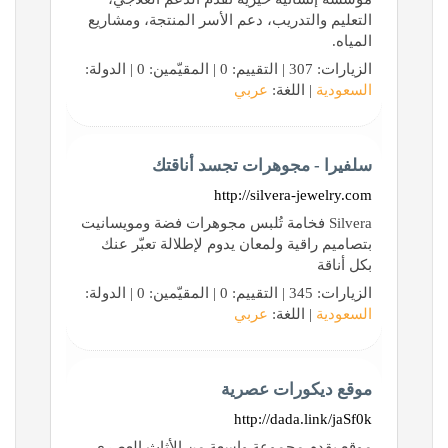
التعليم والتدريب، دعم الأسر المنتجة، ومشاريع
المياه.
الزيارات: 307 | التقييم: 0 | المقيّمين: 0 | الدولة:
السعودية
| اللغة:
عربي
سلفيرا - مجوهرات تجسد أناقتك
http://silvera-jewelry.com
Silvera فخامة تُلبس مجوهرات فضة ومويسانيت
بتصاميم راقية ولمعان يدوم لإطلالة تعبّر عنك
بكل أناقة
الزيارات: 345 | التقييم: 0 | المقيّمين: 0 | الدولة:
السعودية
| اللغة:
عربي
موقع ديكورات عصرية
http://dada.link/jaSf0k
موقع يقدم مجموعة واسعة من الأثاث العصري