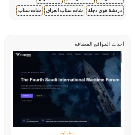
دردشة هوى دجلة
شات سناب العراق
شات سناب
أحدث المواقع المضافه
ستارتايم