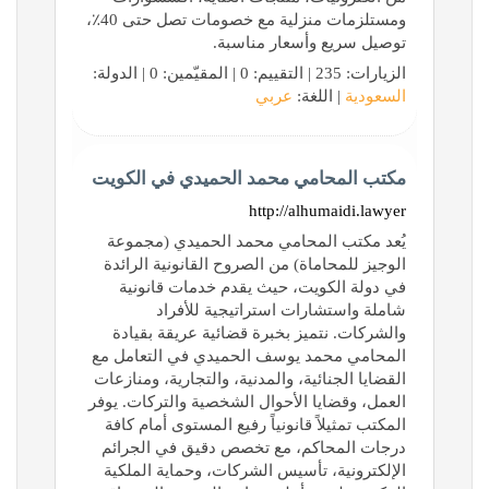
ومستلزمات منزلية مع خصومات تصل حتى 40٪،
توصيل سريع وأسعار مناسبة.
الزيارات: 235 | التقييم: 0 | المقيّمين: 0 | الدولة:
السعودية
| اللغة:
عربي
مكتب المحامي محمد الحميدي في الكويت
http://alhumaidi.lawyer
يُعد مكتب المحامي محمد الحميدي (مجموعة
الوجيز للمحاماة) من الصروح القانونية الرائدة
في دولة الكويت، حيث يقدم خدمات قانونية
شاملة واستشارات استراتيجية للأفراد
والشركات. نتميز بخبرة قضائية عريقة بقيادة
المحامي محمد يوسف الحميدي في التعامل مع
القضايا الجنائية، والمدنية، والتجارية، ومنازعات
العمل، وقضايا الأحوال الشخصية والتركات. يوفر
المكتب تمثيلاً قانونياً رفيع المستوى أمام كافة
درجات المحاكم، مع تخصص دقيق في الجرائم
الإلكترونية، تأسيس الشركات، وحماية الملكية