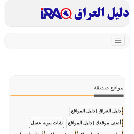
Toggle
navigation
مواقع صديقة
دليل العراق | دليل المواقع
أضف موقعك | دليل المواقع
شات بنوتة عسل