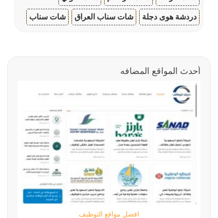
دردشة هوى دجلة
شات سناب العراق
شات سناب
أحدث المواقع المضافه
افضل مواقع التوظيف