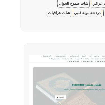
 عراقي
شات طموح للجوال
دردشة بنوتة قلبي
شات عراقيات