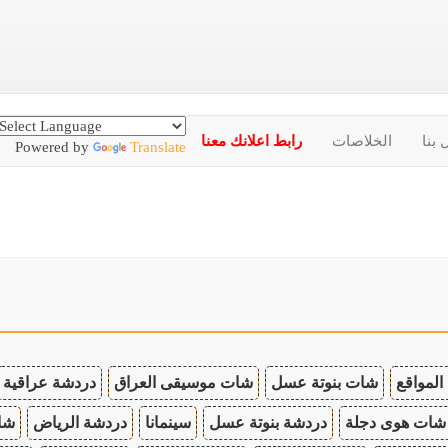
 بنا
الخلاصات
رابط اعلانك معنا
Powered by
Translate
المواقع
شات بنوتة عسل
شات موسيقى العراق
دردشة عراقية
شات هوى دجلة
دردشة بنوتة عسل
سينمانا
دردشة الرياض
شات