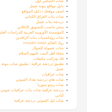
شات احساس كول
دليل مواقع بنوتة عسل
اضف موقعك | دليل المواقع
شات بنات العراق الكتابي
دردشة بنات عسل
متجر حاسب للتسويق الإعلاني
المؤسسة الأوروبية العربية للدراسات العليا
شات رومانسيات بنات الرافدين
moamen.dev
رواد العالم rowadel-3alam
شات عسولة للجوال
مجلة أهل البيت عليهم السلام
Future Fingerprint | بصمة المستقبل
فك وتركيب مكيفات
تطبيق دردشة عراقية | تطبيق شات بنوتة
عسل
مؤسسة كود الحضارة
شات عراقيات
شات هاي دردشة بغداد الصوتي
شات ريمو سوريا
دردشة عراقية شات بنات عراقيات صوتي
موقع فزعة
كتابي
شات ليل الصوتي دردشة عراقية
شعار الحرس الملكي