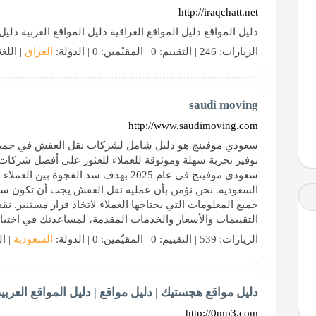
http://iraqchatt.net
دليل المواقع دليل المواقع العراقية دليل المواقع العربية دلي
الزيارات: 246 | التقييم: 0 | المقيّمين: 0 | الدولة:
العراق
| اللغ
saudi moving
http://www.saudimoving.com
سعودي موفينج هو دليل شامل لشركات نقل العفش في جميع م
توفير تجربة سهلة وموثوقة للعملاء للعثور على أفضل شركا
مال
سعودي موفينج في عام 2025 بهدف سد الفجو
السعودية. نحن نؤمن بأن عملية نقل العفش يجب أن تكون سهل
جميع المعلومات التي يحتاجها العملاء لاتخاذ قرار مستنير.
التقييمات والأسعار والخدمات المقدمة، لمساعدتك في اختيار 
الزيارات: 539 | التقييم: 0 | المقيّمين: 0 | الدولة:
السعودية
| ال
دليل مواقع هجستيك | دليل مواقع | دليل المواقع العربية
http://0mp3.com