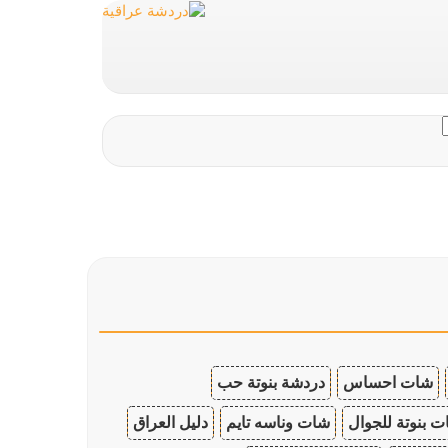
شات احساس
دردشة بنوتة حب
 بنوتة للجوال
شات وناسه تايم
دليل العراق