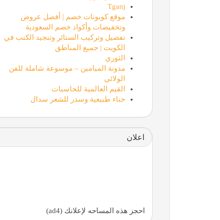
Tganj
موقع كوبونات خصم | أفضل عروض
وتخفيضات وأكواد خصم السعودية
تفصيل وتركيب الستائر وتنجيد الكنب في
الكويت | جميع المناطق
الثوري
مدونة الميامين – موسوعة شاملة للفن
الولائي
القيم العالمية للحاسبات
حناء طبيعية وسدر للشعر سدال
لمة فكر | مجتمع تفاعلي عربي لصناع المحتوى وريادة الأع
اعلان
احجز هذه المساحه لإعلانك (ad4)