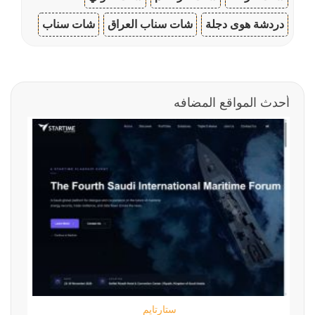
دردشة هوى دجلة
شات سناب العراق
شات سناب
أحدث المواقع المضافه
ستارتايم