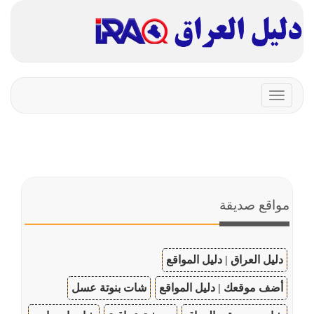
Toggle
navigation
مواقع صديقة
دليل العراق | دليل المواقع
أضف موقعك | دليل المواقع
شات بنوتة عسل