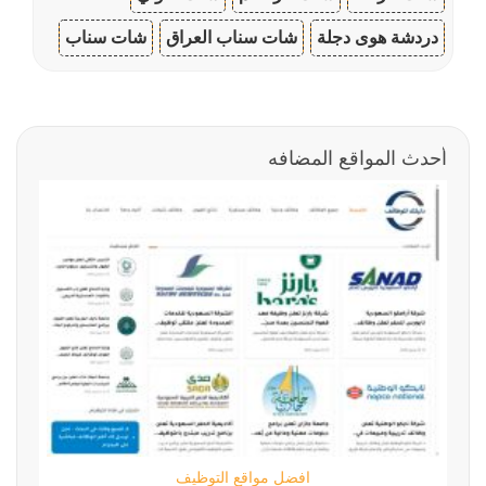
دردشة هوى دجلة
شات سناب العراق
شات سناب
أحدث المواقع المضافه
افضل مواقع التوظيف