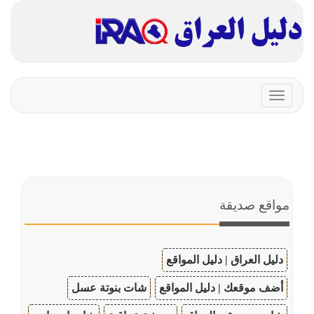
Toggle
navigation
مواقع صديقة
دليل العراق | دليل المواقع
أضف موقعك | دليل المواقع
شات بنوتة عسل