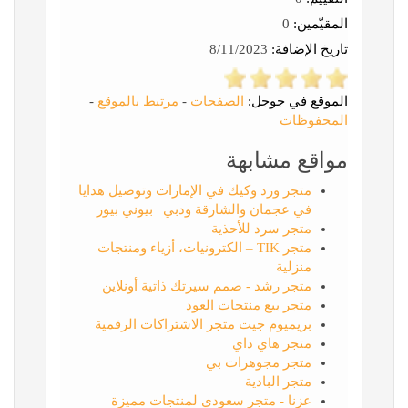
المقيّمين:
0
تاريخ الإضافة:
8/11/2023
الموقع في جوجل:
الصفحات
-
مرتبط بالموقع
-
المحفوظات
مواقع مشابهة
متجر ورد وكيك في الإمارات وتوصيل هدايا
في عجمان والشارقة ودبي | بيوني بيور
متجر سرد للأحذية
متجر TIK – الكترونيات، أزياء ومنتجات
منزلية
متجر رشد - صمم سيرتك ذاتية أونلاين
متجر بيع منتجات العود
بريميوم جيت متجر الاشتراكات الرقمية
متجر هاي داي
متجر مجوهرات بي
متجر البادية
عزنا - متجر سعودي لمنتجات مميزة