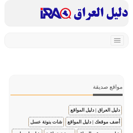
Toggle
navigation
مواقع صديقة
دليل العراق | دليل المواقع
أضف موقعك | دليل المواقع
شات بنوتة عسل