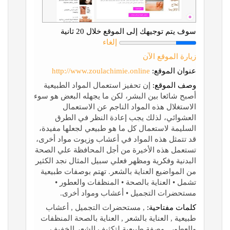
سوف يتم توجيهك إلى الموقع خلال 20 ثانية
إلغاء
زيارة الموقع الآن
عنوان الموقع:
http://www.zoulachimie.online
وصف الموقع:
إن تحفيز استعمال المواد الطبيعية
أصبح شائعا بين البشر، لكن ما يجهله البعض هو سوء
الاستغلال هذه المواد الناجم عن الاستعمال
العشوائي، لذلك يجب إعادة النظر في الطرق
السليمة لاستعمال كل ما هو طبيعي لجعلها مفيدة،
قد تتمثل هذه المواد في أعشاب وزيوت مواد أخرى،
تستعمل هذه الأخيرة من أجل المحافظة علي الصحة
البدنية وفكرية ومظهر فعلي سبيل المثال نجد الكثير
من المواضيع العناية بالشعر. تهتم بوصفات طبيعية
تشمل • العناية بالصحة • المنظفات والعطور •
مستحضرات التجميل • أعشاب ومواد أخرى.
كلمات مفتاحية:
, مستحضرات التجميل , أعشاب
طبيعية , العناية بالشعر , العناية بالصحة المنظفات
والعطور , وصفة طبيعية لتكثيف الشعر الخفيف