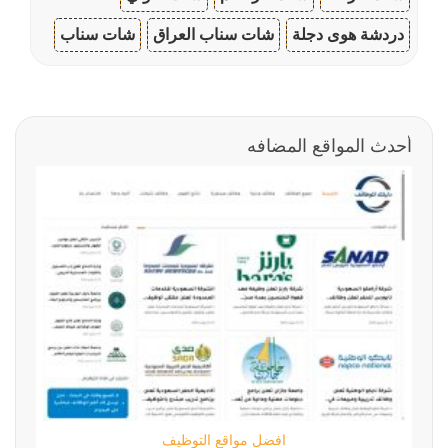
دردشة هوى دجلة
شات سناب العراق
شات سناب
أحدث المواقع المضافه
افضل مواقع التوظيف