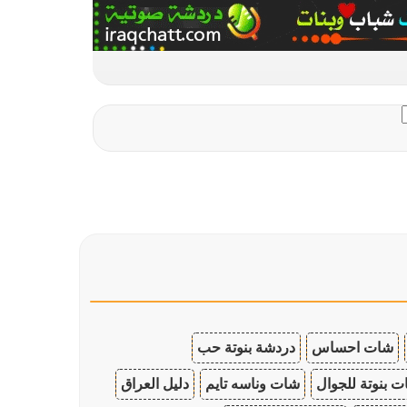
شات احساس
دردشة بنوتة حب
 بنوتة للجوال
شات وناسه تايم
دليل العراق