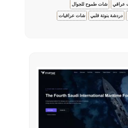
 عراقي
شات طموح للجوال
دردشة بنوتة قلبي
شات عراقيات