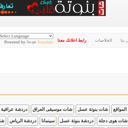
 بنا
الخلاصات
رابط اعلانك معنا
Powered by
Translate
المواقع
شات بنوتة عسل
شات موسيقى العراق
دردشة عراقية
شات هوى دجلة
دردشة بنوتة عسل
سينمانا
دردشة الرياض
شات