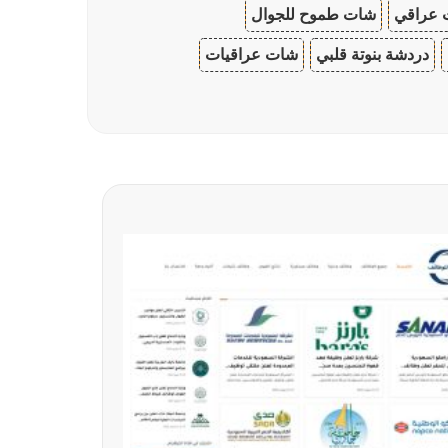
 عراقي
شات طموح للجوال
دردشة بنوتة قلبي
شات عراقيات