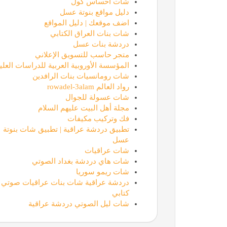
شات احساس كول
دليل مواقع بنوتة عسل
اضف موقعك | دليل المواقع
شات بنات العراق الكتابي
دردشة بنات عسل
متجر حاسب للتسويق الإعلاني
المؤسسة الأوروبية العربية للدراسات العليا
شات رومانسيات بنات الرافدين
رواد العالم rowadel-3alam
شات عسولة للجوال
مجلة أهل البيت عليهم السلام
فك وتركيب مكيفات
تطبيق دردشة عراقية | تطبيق شات بنوتة
عسل
شات عراقيات
شات هاي دردشة بغداد الصوتي
شات ريمو سوريا
دردشة عراقية شات بنات عراقيات صوتي
كتابي
شات ليل الصوتي دردشة عراقية