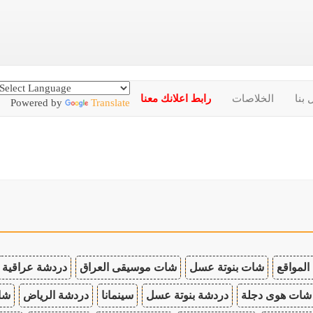
 بنا
الخلاصات
رابط اعلانك معنا
Powered by
Translate
المواقع
شات بنوتة عسل
شات موسيقى العراق
دردشة عراقية
شات هوى دجلة
دردشة بنوتة عسل
سينمانا
دردشة الرياض
شات