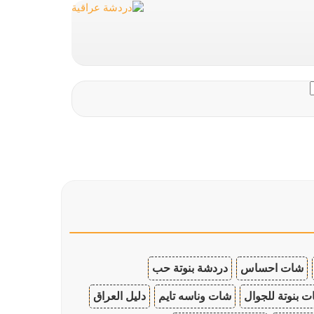
شات احساس
دردشة بنوتة حب
 بنوتة للجوال
شات وناسه تايم
دليل العراق