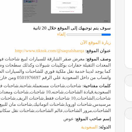
سوف يتم توجيهك إلى الموقع خلال 20 ثانية
إلغاء
زيارة الموقع الآن
عنوان الموقع:
http://www.tiktok.com/@saqralsharqa
وصف الموقع:
معرض صقر الشارقة للسيارات لبيع شاحنات فولفو
المعدات الثقيلة حفارات بوكلينات شيولات وكذلك سطحات وصناد
كما يوجد لدينا خدمة نقل ملكية فوري للشاحنات والسيارات ال
واتساب من داخل السعودية علي الرقم 0501976697 ومن خارج السعودية علي الرقم 00966501976697
كلمات مفتاحية:
شاحنات,شاحنات مستعملة,شاحنة,شاحنات فول
السعودية,قيادة الشاحنات,شاحنه,10
شاحنات,الشاحنات,10 شاحنات فقط,شاحنات الريف
مرسيدس,شاحنات اوروبا,شاحنات اتوماتيك,شاحنات مان للبيع,
الشاحنات,مرور الشاحنات,عالم الشاحنات,شاحنات نقل سكاني
إسم صاحب الموقع:
عوض
الدولة:
السعودية