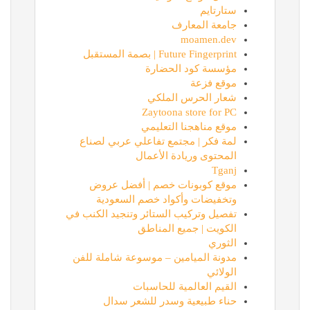
ستارتايم
جامعة المعارف
moamen.dev
Future Fingerprint | بصمة المستقبل
مؤسسة كود الحضارة
موقع فزعة
شعار الحرس الملكي
Zaytoona store for PC
موقع مناهجنا التعليمي
لمة فكر | مجتمع تفاعلي عربي لصناع
المحتوى وريادة الأعمال
Tganj
موقع كوبونات خصم | أفضل عروض
وتخفيضات وأكواد خصم السعودية
تفصيل وتركيب الستائر وتنجيد الكنب في
الكويت | جميع المناطق
الثوري
مدونة الميامين – موسوعة شاملة للفن
الولائي
القيم العالمية للحاسبات
حناء طبيعية وسدر للشعر سدال