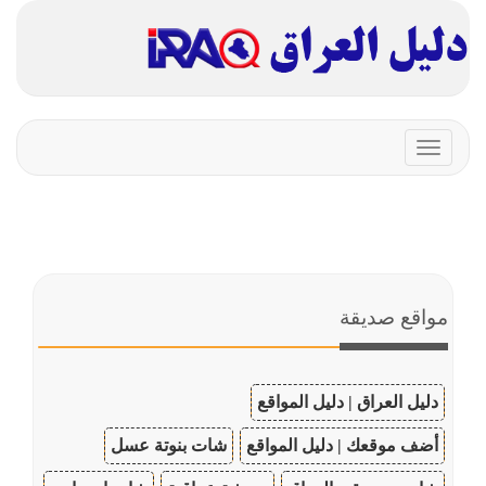
Toggle
navigation
مواقع صديقة
دليل العراق | دليل المواقع
أضف موقعك | دليل المواقع
شات بنوتة عسل