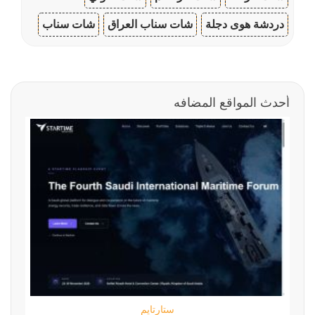
دردشة هوى دجلة
شات سناب العراق
شات سناب
أحدث المواقع المضافه
ستارتايم