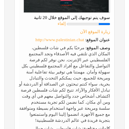
سوف يتم توجيهك إلى الموقع خلال 20 ثانية
إلغاء
زيارة الموقع الآن
عنوان الموقع:
http://www.palestinian.chat
وصف الموقع:
مرحبًا بكم في شات فلسطين،
المكان الذي تلتقي فيه الأصدقاء وتجد المجتمع
الفلسطيني عبر الإنترنت. نحن نوفر لكم فرصة
التواصل والتفاعل مع أفراد المجتمع فلسطيني بكل
سهولة وأمان. مهمتنا هي توفير بيئة تفاعلية آمنة
ومريحة للجميع، حيث يمكنكم التحدث والتبادل
بحرية، سواء كنتم تبحثون عن الصداقة أو الدردشة أو
تبادل الأفكار والآراء. تتيح لكم شات فلسطين فرصة
اكتشاف أشخاص جدد والتواصل معهم في أي وقت
ومن أي مكان. كما نضمن لكم تجربة مستخدم
سلسة ومريحة عبر واجهة استخدام بسيطة ومتوافقة
مع جميع الأجهزة. انضموا إلينا اليوم واستمتعوا
بتجربة فريدة في عالم الدردشة فلسطينية!
كلمات مفتاحية:
شات فلسطين, شات جوال