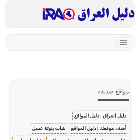
Toggle
navigation
مواقع صديقة
دليل العراق | دليل المواقع
أضف موقعك | دليل المواقع
شات بنوتة عسل