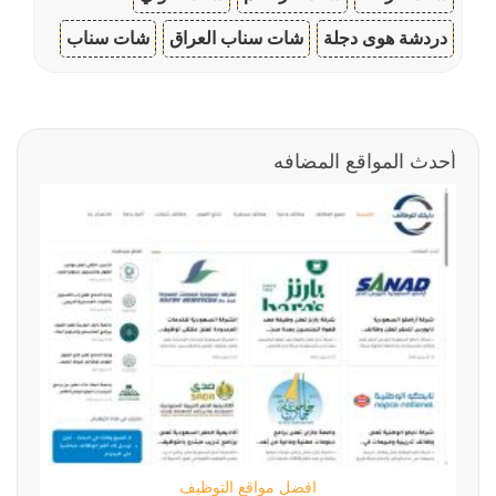
دردشة هوى دجلة
شات سناب العراق
شات سناب
أحدث المواقع المضافه
افضل مواقع التوظيف