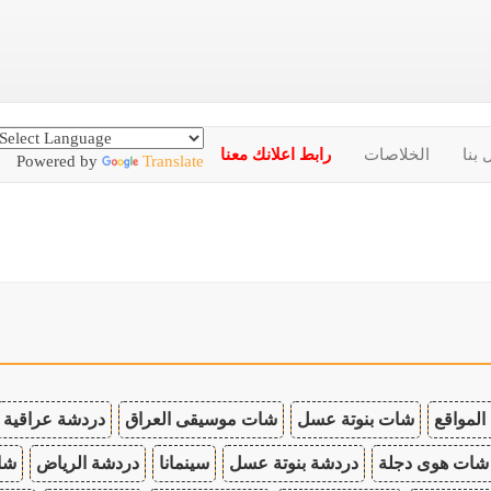
 بنا
الخلاصات
رابط اعلانك معنا
Powered by
Translate
المواقع
شات بنوتة عسل
شات موسيقى العراق
دردشة عراقية
شات هوى دجلة
دردشة بنوتة عسل
سينمانا
دردشة الرياض
شات