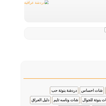
شات احساس
دردشة بنوتة حب
 بنوتة للجوال
شات وناسه تايم
دليل العراق