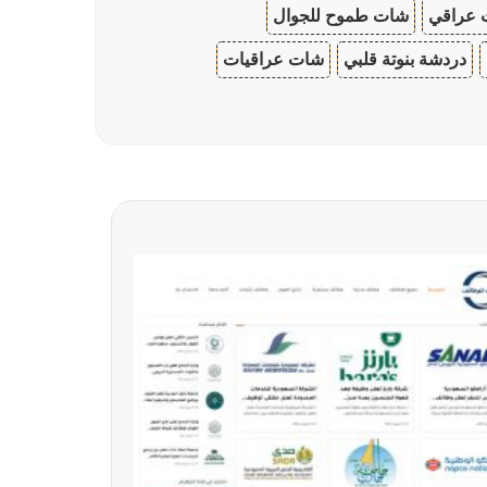
 عراقي
شات طموح للجوال
دردشة بنوتة قلبي
شات عراقيات