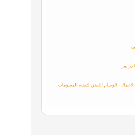
مة
درايفر