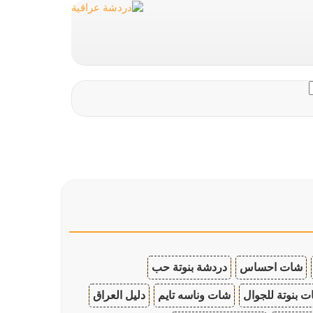
شات احساس
دردشة بنوتة حب
 بنوتة للجوال
شات وناسه تايم
دليل العراق