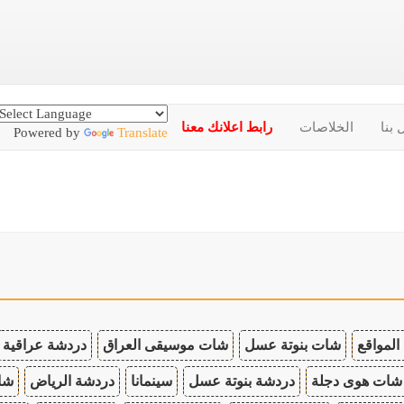
 بنا
الخلاصات
رابط اعلانك معنا
Powered by
Translate
المواقع
شات بنوتة عسل
شات موسيقى العراق
دردشة عراقية
شات هوى دجلة
دردشة بنوتة عسل
سينمانا
دردشة الرياض
شات