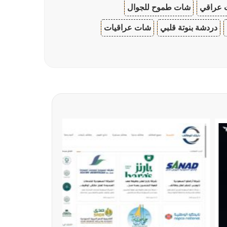
 عراقي
شات طموح للجوال
دردشة بنوتة قلبي
شات عراقيات