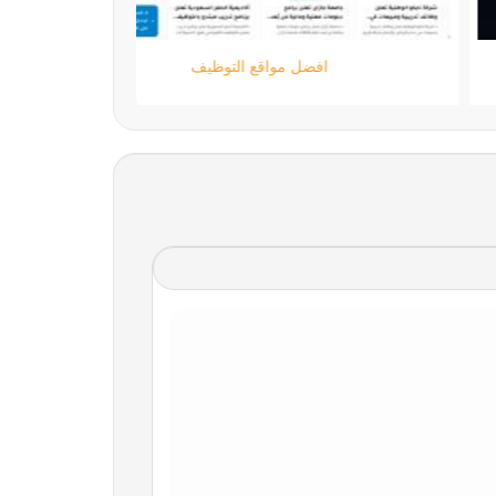
ستارتايم