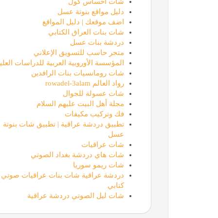
شات احساس كول
دليل مواقع بنوتة عسل
اضف موقعك | دليل المواقع
شات بنات العراق الكتابي
دردشة بنات عسل
متجر حاسب للتسويق الإعلاني
المؤسسة الأوروبية العربية للدراسات العليا
شات رومانسيات بنات الرافدين
رواد العالم rowadel-3alam
شات عسولة للجوال
مجلة أهل البيت عليهم السلام
فك وتركيب مكيفات
تطبيق دردشة عراقية | تطبيق شات بنوتة
عسل
شات عراقيات
شات هاي دردشة بغداد الصوتي
شات ريمو سوريا
دردشة عراقية شات بنات عراقيات صوتي
كتابي
شات ليل الصوتي دردشة عراقية