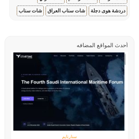
دردشة هوى دجلة
شات سناب العراق
شات سناب
أحدث المواقع المضافه
ستارتايم