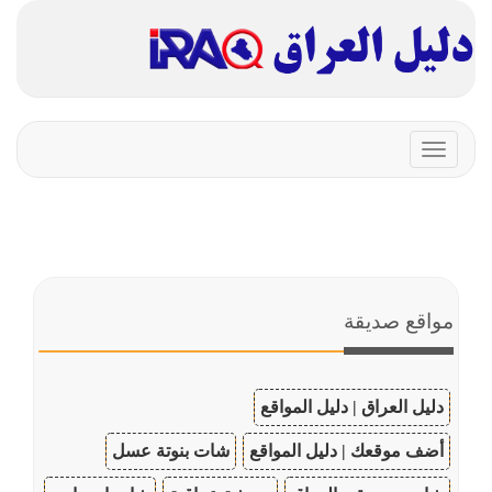
Toggle
navigation
مواقع صديقة
دليل العراق | دليل المواقع
أضف موقعك | دليل المواقع
شات بنوتة عسل