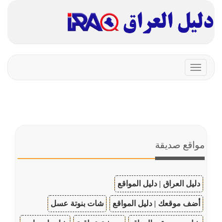
Toggle
navigation
مواقع صديقة
دليل العراق | دليل المواقع
أضف موقعك | دليل المواقع
شات بنوتة عسل