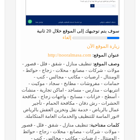
سوف يتم توجيهك إلى الموقع خلال 20 ثانية
إلغاء
زيارة الموقع الآن
عنوان الموقع:
http://nooralmasa.com
وصف الموقع:
تنظيف منازل - شقق - فلل - قصور -
مولات - شركات - مصانع - محلات - زجاج - حوائط -
الومنتال - ارضيات - مكاتب - مجالس - كنب -
حمامات - مفروشات - مطابخ - سجاد - موكيت -
انتريهات - مدارس - مساجد - اماكن تجارية - منشآت
- أسطح - خزانات - مسابح - واجهات زجاج - مكافحة
الحشرات - رش دفان - مكافحة الحمام - تأجير
عمال بالرياض - خدمة نقل وتخزين العفش بالرياض
#نور الماسة للتنظيف والخدمات العامة المتكاملة.
كلمات مفتاحية:
تنظيف منازل - شقق - فلل - قصور
- مولات - شركات - مصانع - محلات - زجاج - حوائط
- الومنتال - ارضيات - مكاتب - مجالس - كنب -