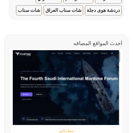
دردشة هوى دجلة
شات سناب العراق
شات سناب
أحدث المواقع المضافه
ستارتايم