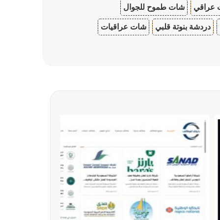
 عراقي
شات طموح للجوال
دردشة بنوتة قلبي
شات عراقيات