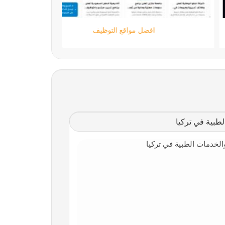
ستارتايم