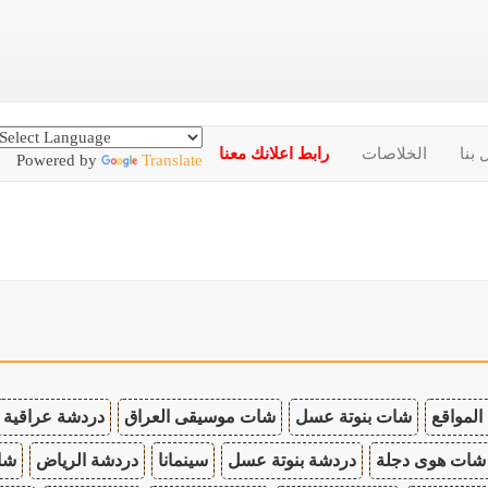
 بنا
الخلاصات
رابط اعلانك معنا
Powered by
Translate
المواقع
شات بنوتة عسل
شات موسيقى العراق
دردشة عراقية
شات هوى دجلة
دردشة بنوتة عسل
سينمانا
دردشة الرياض
شات