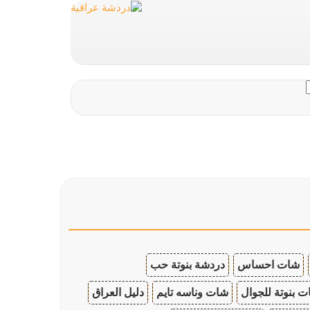
شات احساس
دردشة بنوتة حب
 بنوتة للجوال
شات وناسه تايم
دليل العراق