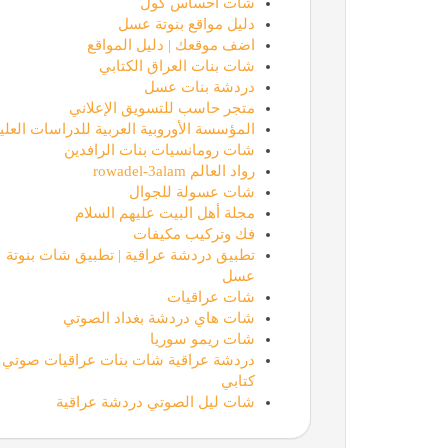
شات احساس كول
دليل مواقع بنوتة عسل
اضف موقعك | دليل المواقع
شات بنات العراق الكتابي
دردشة بنات عسل
متجر حاسب للتسويق الإعلاني
المؤسسة الأوروبية العربية للدراسات العليا
شات رومانسيات بنات الرافدين
رواد العالم rowadel-3alam
شات عسولة للجوال
مجلة أهل البيت عليهم السلام
فك وتركيب مكيفات
تطبيق دردشة عراقية | تطبيق شات بنوتة
عسل
شات عراقيات
شات هاي دردشة بغداد الصوتي
شات ريمو سوريا
دردشة عراقية شات بنات عراقيات صوتي
كتابي
شات ليل الصوتي دردشة عراقية