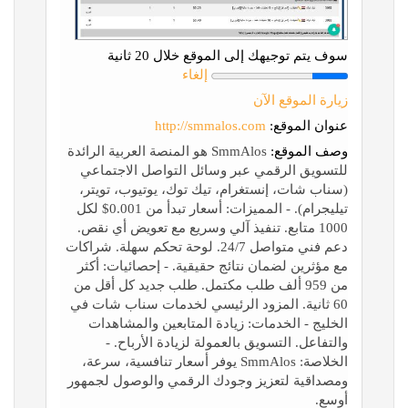
سوف يتم توجيهك إلى الموقع خلال 20 ثانية
إلغاء
زيارة الموقع الآن
عنوان الموقع:
http://smmalos.com
وصف الموقع:
SmmAlos هو المنصة العربية الرائدة
للتسويق الرقمي عبر وسائل التواصل الاجتماعي
(سناب شات، إنستغرام، تيك توك، يوتيوب، تويتر،
تيليجرام). - المميزات: أسعار تبدأ من 0.001$ لكل
1000 متابع. تنفيذ آلي وسريع مع تعويض أي نقص.
دعم فني متواصل 24/7. لوحة تحكم سهلة. شراكات
مع مؤثرين لضمان نتائج حقيقية. - إحصائيات: أكثر
من 959 ألف طلب مكتمل. طلب جديد كل أقل من
60 ثانية. المزود الرئيسي لخدمات سناب شات في
الخليج - الخدمات: زيادة المتابعين والمشاهدات
والتفاعل. التسويق بالعمولة لزيادة الأرباح. -
الخلاصة: SmmAlos يوفر أسعار تنافسية، سرعة،
ومصداقية لتعزيز وجودك الرقمي والوصول لجمهور
أوسع.