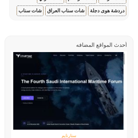
دردشة هوى دجلة
شات سناب العراق
شات سناب
أحدث المواقع المضافه
ستارتايم