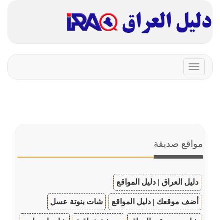
Toggle
navigation
مواقع صديقة
دليل العراق | دليل المواقع
أضف موقعك | دليل المواقع
شات بنوتة عسل