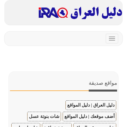
Toggle
navigation
مواقع صديقة
دليل العراق | دليل المواقع
أضف موقعك | دليل المواقع
شات بنوتة عسل