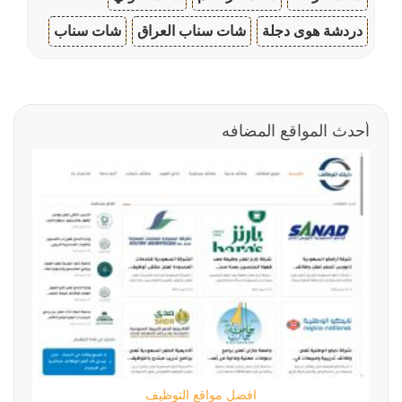
دردشة هوى دجلة
شات سناب العراق
شات سناب
أحدث المواقع المضافه
افضل مواقع التوظيف