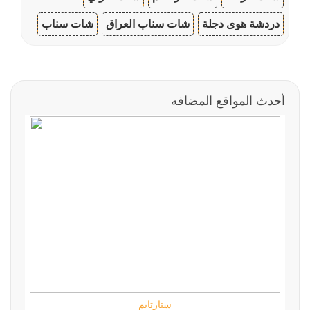
دردشة هوى دجلة
شات سناب العراق
شات سناب
أحدث المواقع المضافه
ستارتايم