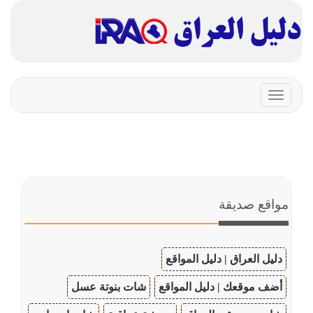
Toggle
navigation
مواقع صديقة
دليل العراق | دليل المواقع
أضف موقعك | دليل المواقع
شات بنوتة عسل