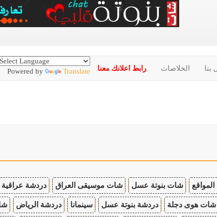
 بنا
الخلاصات
رابط اعلانك معنا
Powered by
Translate
المواقع
شات بنوتة عسل
شات موسيقى العراق
دردشة عراقية
شات هوى دجلة
دردشة بنوتة عسل
سينمانا
دردشة الرياض
شات