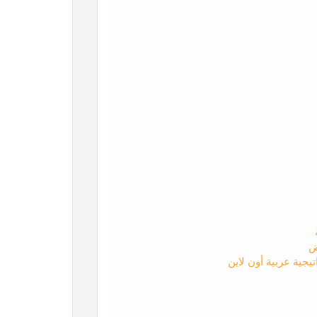
ض
يجية عربية أون لاين