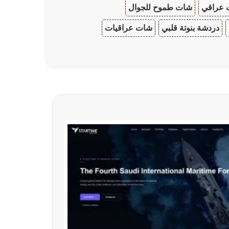
 عراقي
شات طموح للجوال
دردشة بنوتة قلبي
شات عراقيات