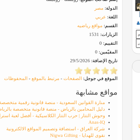
الدولة:
مصر
اللغة:
عربي
القسم:
مواقع رياضيه
الزيارات:
1531
التقييم:
0
المقيّمين:
0
تاريخ الإضافة:
29/5/2026
الموقع في جوجل:
الصفحات
-
مرتبط بالموقع
-
المحفوظات
مواقع مشابهة
منارة القوانين السعودية - منصة قانونية رقمية متخصصة
دليل المحامين بالرياض - منصة قانونية متخصصة بالريا
وحوش التتار | حرب التتار الكلاسيكية - أفضل لعبة استرات
Anas-IQ
شركة العراق - استضافة وتصميم المواقع الالكترونية
نقوى للهدايا - Nigwa Gifting