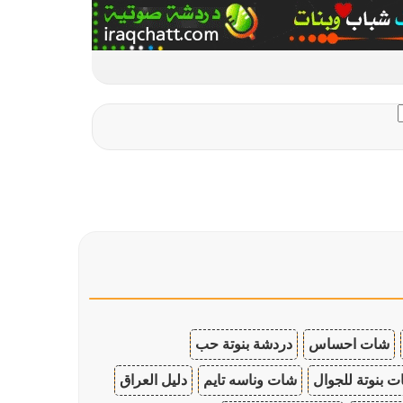
شات احساس
دردشة بنوتة حب
 بنوتة للجوال
شات وناسه تايم
دليل العراق