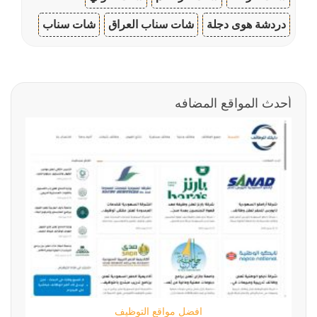
دردشة هوى دجلة
شات سناب العراق
شات سناب
أحدث المواقع المضافه
افضل مواقع التوظيف