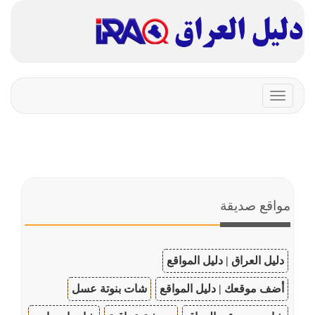
Toggle
navigation
مواقع صديقة
دليل العراق | دليل المواقع
أضف موقعك | دليل المواقع
شات بنوتة عسل