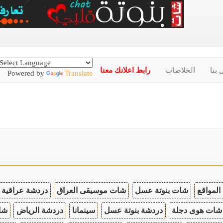
 بنا
الخلاصات
رابط اعلانك معنا
Powered by
Translate
المواقع
شات بنوتة عسل
شات موسيقى العراق
دردشة عراقية
شات هوى دجلة
دردشة بنوتة عسل
سينمانا
دردشة الرياض
شات