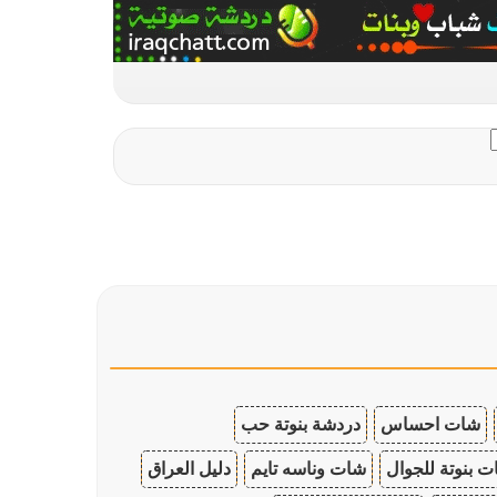
شات احساس
دردشة بنوتة حب
 بنوتة للجوال
شات وناسه تايم
دليل العراق