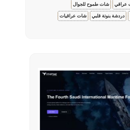
 عراقي
شات طموح للجوال
دردشة بنوتة قلبي
شات عراقيات