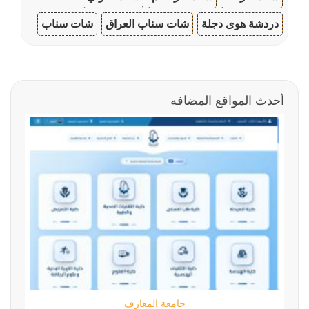
دردشة هوى دجلة
شات سناب العراق
شات سناب
أحدث المواقع المضافه
جامعة المعارف