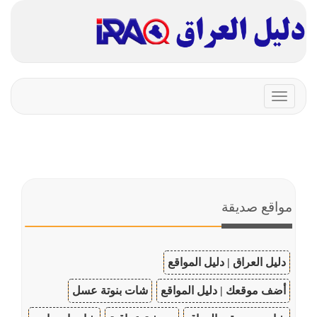
Toggle
navigation
مواقع صديقة
دليل العراق | دليل المواقع
أضف موقعك | دليل المواقع
شات بنوتة عسل