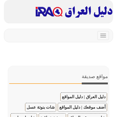
Toggle
navigation
مواقع صديقة
دليل العراق | دليل المواقع
أضف موقعك | دليل المواقع
شات بنوتة عسل