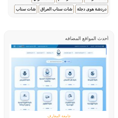
دردشة هوى دجلة
شات سناب العراق
شات سناب
أحدث المواقع المضافه
جامعة المعارف