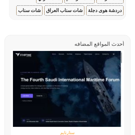
دردشة هوى دجلة
شات سناب العراق
شات سناب
أحدث المواقع المضافه
ستارتايم