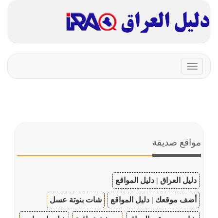
Toggle
navigation
مواقع صديقة
دليل العراق | دليل المواقع
أضف موقعك | دليل المواقع
شات بنوتة عسل