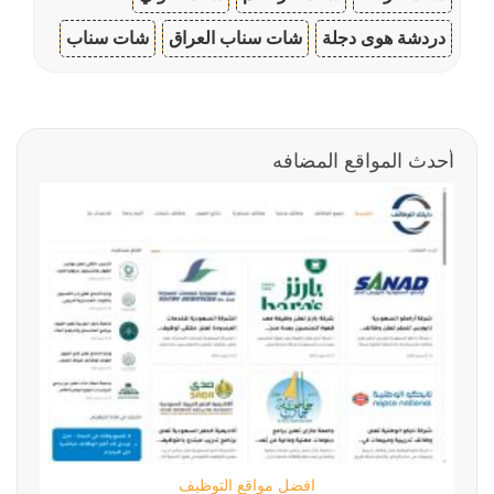
دردشة هوى دجلة
شات سناب العراق
شات سناب
أحدث المواقع المضافه
افضل مواقع التوظيف