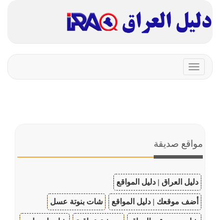
Toggle
navigation
مواقع صديقة
دليل العراق | دليل المواقع
أضف موقعك | دليل المواقع
شات بنوتة عسل