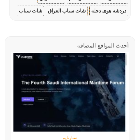
دردشة هوى دجلة
شات سناب العراق
شات سناب
أحدث المواقع المضافه
ستارتايم