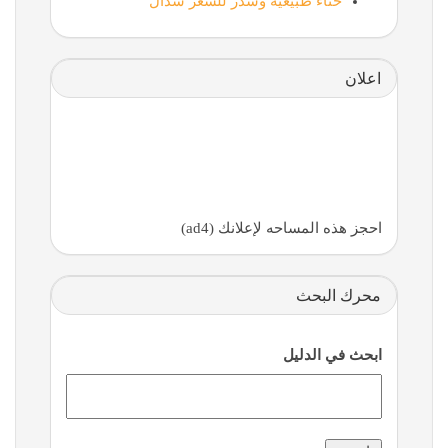
حناء طبيعية وسدر للشعر سدال
اعلان
احجز هذه المساحه لإعلانك (ad4)
محرك البحث
ابحث في الدليل