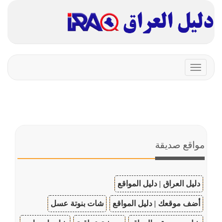
Toggle
navigation
مواقع صديقة
دليل العراق | دليل المواقع
أضف موقعك | دليل المواقع
شات بنوتة عسل