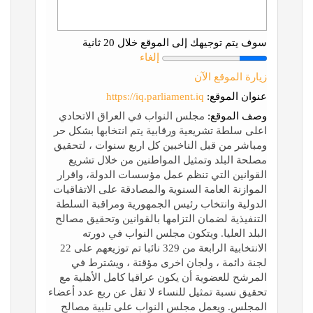
سوف يتم توجيهك إلى الموقع خلال 20 ثانية
إلغاء
زيارة الموقع الآن
عنوان الموقع:
https://iq.parliament.iq
وصف الموقع:
مجلس النواب في العراق الاتحادي
اعلى سلطة تشريعية ورقابية يتم انتخابها بشكل حر
ومباشر من قبل الناخبين كل اربع سنوات ، لتحقيق
مصلحة البلد وتمثيل المواطنين من خلال تشريع
القوانين التي تنظم عمل مؤسسات الدولة، واقرار
الموازنة العامة السنوية والمصادقة على الاتفاقيات
الدولية وانتخاب رئيس الجمهورية ومراقبة السلطة
التنفيذية لضمان التزامها بالقوانين وتحقيق مصالح
البلد العليا. ويتكون مجلس النواب في دورته
الانتخابية الرابعة من 329 نائبا تم توزيعهم على 22
لجنة دائمة ، ولجان اخرى مؤقتة ، ويشترط في
المرشح للعضوية أن يكون عراقيا كامل الأهلية مع
تحقيق نسبة تمثيل للنساء لا تقل عن ربع عدد أعضاء
المجلس. ويعمل مجلس النواب على تلبية مصالح