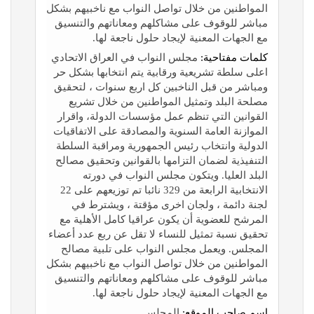
المواطنين من خلال تواصل النواب مع ناخبيهم بشكل
مباشر للوقوف على مشاكلهم ومعاناتهم والتنسيق
مع الجهات المعنية لإيجاد حلول ناجعة لها.
كلمات مفتاحية:
مجلس النواب في العراق الاتحادي
اعلى سلطة تشريعية ورقابية يتم انتخابها بشكل حر
ومباشر من قبل الناخبين كل اربع سنوات ، لتحقيق
مصلحة البلد وتمثيل المواطنين من خلال تشريع
القوانين التي تنظم عمل مؤسسات الدولة، واقرار
الموازنة العامة السنوية والمصادقة على الاتفاقيات
الدولية وانتخاب رئيس الجمهورية ومراقبة السلطة
التنفيذية لضمان التزامها بالقوانين وتحقيق مصالح
البلد العليا. ويتكون مجلس النواب في دورته
الانتخابية الرابعة من 329 نائبا تم توزيعهم على 22
لجنة دائمة ، ولجان اخرى مؤقتة ، ويشترط في
المرشح للعضوية أن يكون عراقيا كامل الأهلية مع
تحقيق نسبة تمثيل للنساء لا تقل عن ربع عدد أعضاء
المجلس. ويعمل مجلس النواب على تلبية مصالح
المواطنين من خلال تواصل النواب مع ناخبيهم بشكل
مباشر للوقوف على مشاكلهم ومعاناتهم والتنسيق
مع الجهات المعنية لإيجاد حلول ناجعة لها.
إسم صاحب الموقع:
المجلس