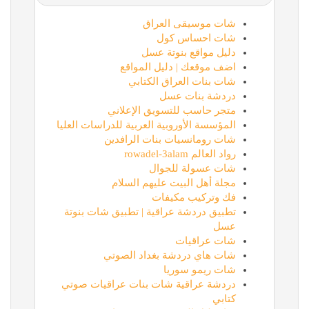
شات موسيقى العراق
شات احساس كول
دليل مواقع بنوتة عسل
اضف موقعك | دليل المواقع
شات بنات العراق الكتابي
دردشة بنات عسل
متجر حاسب للتسويق الإعلاني
المؤسسة الأوروبية العربية للدراسات العليا
شات رومانسيات بنات الرافدين
رواد العالم rowadel-3alam
شات عسولة للجوال
مجلة أهل البيت عليهم السلام
فك وتركيب مكيفات
تطبيق دردشة عراقية | تطبيق شات بنوتة
عسل
شات عراقيات
شات هاي دردشة بغداد الصوتي
شات ريمو سوريا
دردشة عراقية شات بنات عراقيات صوتي
كتابي