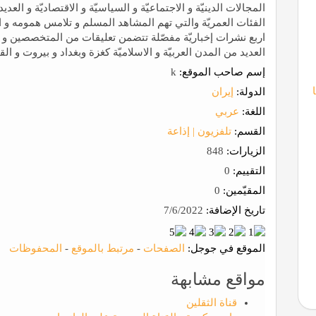
المجالات الدینيّة و الاجتماعيّة و السیاسيّة و الاقتصاديّة و ا
الفئات العمريّة والتي تهم المشاهد المسلم و تلامس همومه و احتي
اربع نشرات إخباريّة مفصّلة تتضمن تعليقات من المتخصصين و 
العديد من المدن العربيّة و الاسلاميّة كغزة وبغداد و بيروت و الق
إسم صاحب الموقع:
k
الدولة:
إيران
اللغة:
عربي
القسم:
تلفزيون | إذاعة
الزيارات:
848
التقييم:
0
المقيّمين:
0
تاريخ الإضافة:
7/6/2022
الموقع في جوجل:
الصفحات
-
مرتبط بالموقع
-
المحفوظات
مواقع مشابهة
قناة الثقلین