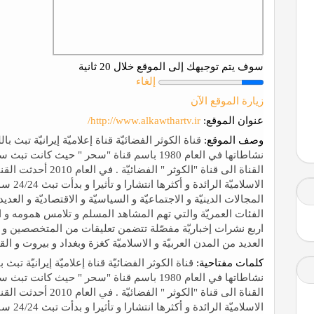
سوف يتم توجيهك إلى الموقع خلال 20 ثانية
إلغاء
زيارة الموقع الآن
عنوان الموقع:
http://www.alkawthartv.ir/
وصف الموقع:
قناة الكوثر الفضائيّة قناة إعلاميّة إیرانيّة تبث با
القناة الی قناة "الکوث
الاسلام
المجالات الدینيّة و الاجتماعيّة و السیاسيّة و الاقتصاديّة و ا
الفئات العمريّة والتي تهم المشاهد المسلم و تلامس همومه و احتي
اربع نشرات إخباريّة مفصّلة تتضمن تعليقات من المتخصصين و 
العديد من المدن العربيّة و الاسلاميّة كغزة وبغداد و بيروت و الق
كلمات مفتاحية:
قناة الكوثر الفضائيّة قناة إعلاميّة إیرانيّة تبث 
القناة الی قناة "الکوث
الاسلام