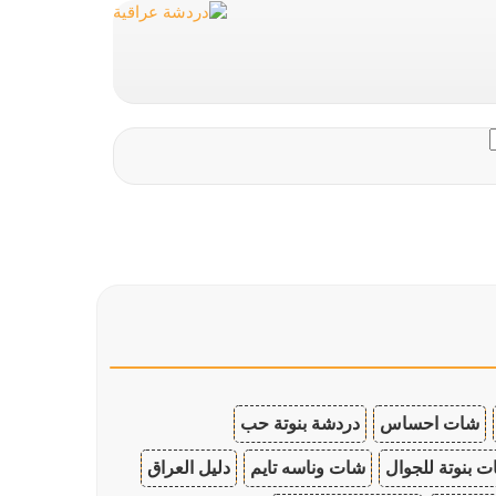
شات احساس
دردشة بنوتة حب
 بنوتة للجوال
شات وناسه تايم
دليل العراق