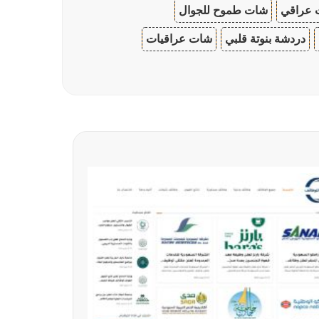
 عراقي
شات طموح للجوال
دردشة بنوتة قلبي
شات عراقيات