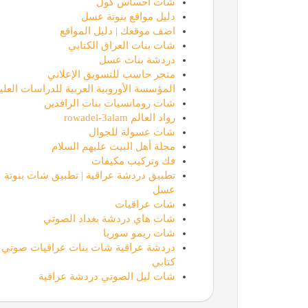
شات احساس كول
دليل مواقع بنوتة عسل
اضف موقعك | دليل المواقع
شات بنات العراق الكتابي
دردشة بنات عسل
متجر حاسب للتسويق الإعلاني
المؤسسة الأوروبية العربية للدراسات العليا
شات رومانسيات بنات الرافدين
رواد العالم rowadel-3alam
شات عسولة للجوال
مجلة أهل البيت عليهم السلام
فك وتركيب مكيفات
تطبيق دردشة عراقية | تطبيق شات بنوتة
عسل
شات عراقيات
شات هاي دردشة بغداد الصوتي
شات ريمو سوريا
دردشة عراقية شات بنات عراقيات صوتي
كتابي
شات ليل الصوتي دردشة عراقية