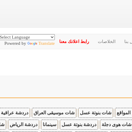
 بنا
الخلاصات
رابط اعلانك معنا
Powered by
Translate
المواقع
شات بنوتة عسل
شات موسيقى العراق
دردشة عراقية
شات هوى دجلة
دردشة بنوتة عسل
سينمانا
دردشة الرياض
شات