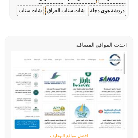
دردشة هوى دجلة
شات سناب العراق
شات سناب
أحدث المواقع المضافه
افضل مواقع التوظيف