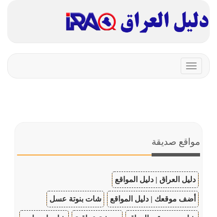
Toggle
navigation
مواقع صديقة
دليل العراق | دليل المواقع
أضف موقعك | دليل المواقع
شات بنوتة عسل