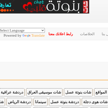
 بنا
الخلاصات
رابط اعلانك معنا
Powered by
Translate
المواقع
شات بنوتة عسل
شات موسيقى العراق
دردشة عراقية
شات هوى دجلة
دردشة بنوتة عسل
سينمانا
دردشة الرياض
شات