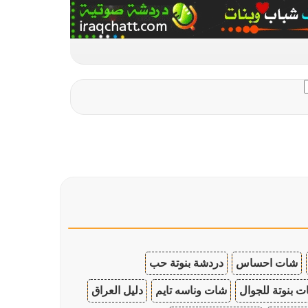
شات احساس
دردشة بنوتة حب
 بنوتة للجوال
شات وناسه تايم
دليل العراق