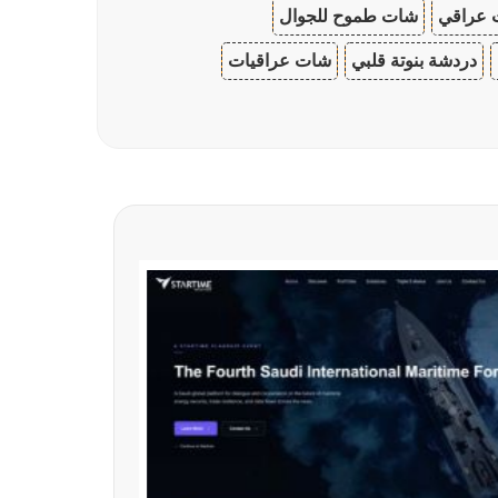
 عراقي
شات طموح للجوال
دردشة بنوتة قلبي
شات عراقيات