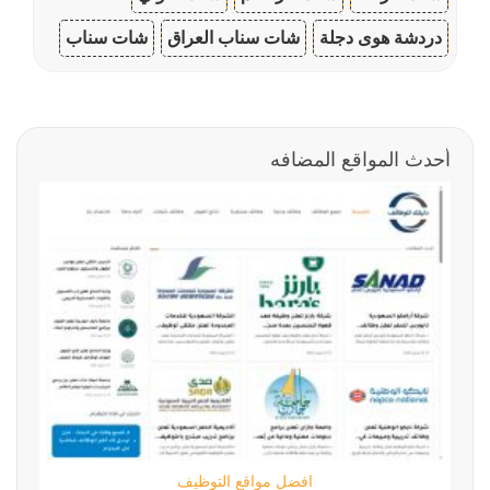
دردشة هوى دجلة
شات سناب العراق
شات سناب
أحدث المواقع المضافه
افضل مواقع التوظيف