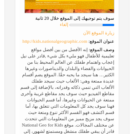
سوف يتم توجيهك إلى الموقع خلال 20 ثانية
إلغاء
زيارة الموقع الآن
عنوان الموقع:
http://kids.nationalgeographic.com
وصف الموقع:
إنه الأفضل من بين أفضل مواقع
تعليمية للأطفال فهو مليء بكل شيء ,قادر على نيل
إعجاب واهتمام طفلك عن العالم المحيط بنا من
الحيوانات والفضاء والبلدان والديناصورات وغيرها
الكثير… هنا سيجد ما يحبه حقًا. الموقع يضم أقسام
عديدة ممتعة وهي: الألعاب حيث سيجد طفلك
الألعاب التي تنمي ذكائه وقدراته، بالإضافة إلى قسم
مقاطع الفيديو حيث سوف يجد مقاطع غريبة وأخرى
ممتعة عن الحيوانات وغيرها، أما قسم الحيوانات
فهنا سوف يجد كل المعلومات التي تتعلق بها، أما
قسم اكتشف فهو القسم الأكثر تنوع ومتعة حيث
سوف يجد مزيج مميز من المعلومات التي تتحدث
عن مختلف المجالات. موقع National Geo for Kids
قادر أن يبقي طفلك منشغل ومستمتع لشهور، إلى