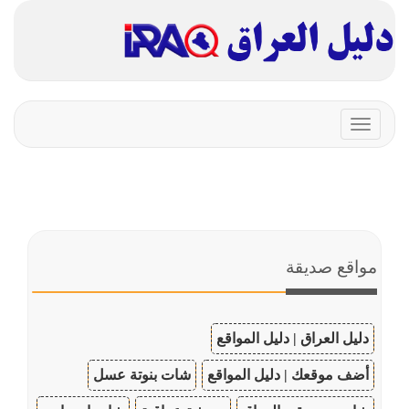
Toggle
navigation
مواقع صديقة
دليل العراق | دليل المواقع
أضف موقعك | دليل المواقع
شات بنوتة عسل