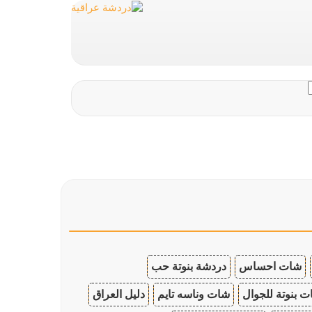
شات احساس
دردشة بنوتة حب
 بنوتة للجوال
شات وناسه تايم
دليل العراق