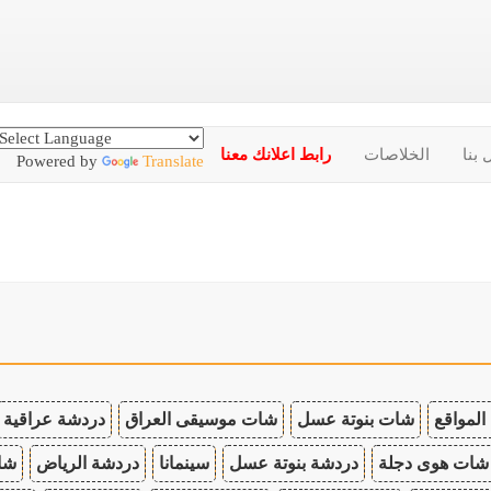
 بنا
الخلاصات
رابط اعلانك معنا
Powered by
Translate
المواقع
شات بنوتة عسل
شات موسيقى العراق
دردشة عراقية
شات هوى دجلة
دردشة بنوتة عسل
سينمانا
دردشة الرياض
شات