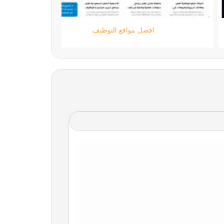
ستارتايم