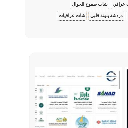
 عراقي
شات طموح للجوال
دردشة بنوتة قلبي
شات عراقيات