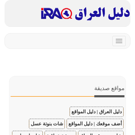
Toggle
navigation
مواقع صديقة
دليل العراق | دليل المواقع
أضف موقعك | دليل المواقع
شات بنوتة عسل