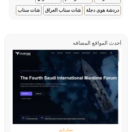
دردشة هوى دجلة
شات سناب العراق
شات سناب
أحدث المواقع المضافه
ستارتايم