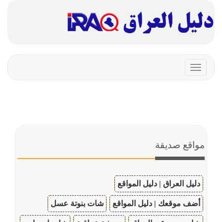
Toggle
navigation
مواقع صديقة
دليل العراق | دليل المواقع
أضف موقعك | دليل المواقع
شات بنوتة عسل