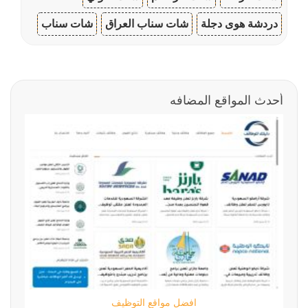
دردشة هوى دجلة
شات سناب العراق
شات سناب
أحدث المواقع المضافه
افضل مواقع التوظيف