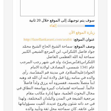
سوف يتم توجيهك إلى الموقع خلال 20 ثانية
إلغاء
زيارة الموقع الآن
عنوان الموقع:
http://fazellankarani.com/arabic
وصف الموقع:
سماحة الشيخ الحاج الشيخ محمّد
جواد فاضل اللنكراني، ابن المرجع الشيعي الكبير
سماحة آية الله العظمی الفاضل
اللنكراني(قدّس‌سرّه)، ولد في شهر رجب المرجب
عام 1341 شمسي، المصادف لولادة الامام
الجواد(عليه‌السلام)، في مدينة قم المقدّسة. رأی
والده في منامه رؤيا قبل ولادة ابنه أن الله قد وهبه
ابناً متصلاً بجسمه، ففسروه أنه يرزق ولداً فاضلاً
عالماً. لسماحته اهتمامات كبيرة وواسعة النطاق في
مجال البحوث العلمية. منها إدارة مكاتب مقام
مرجعية الشيعة في المدن والبلدان المختلفة، ولهذا
في حد ذاته شئون وفروع عديدة. ألقيت مسؤولياتها
علی عاتقه. كان سماحته محل ثقة وتأييد والده