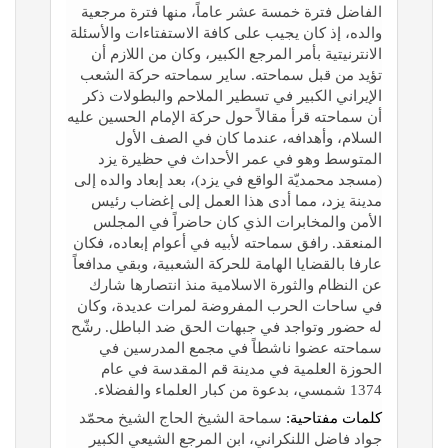
الفاضل فترة خمسة عشر عاماً، منها فترة مرجعية
والده، إذ كان يجيب علی كافة الاستفتاءات والأسئلة
الانترنيتية بأمر المرجع الكبير، وكان من اللازم أن
تؤيد من قبل سماحته. ساير سماحته حركة الشعب
الإيراني الكبير في تسطير الملاحم والبطولات ذكر
أن سماحته قرأ مقالاً حول حركة الإمام الحسين عليه
السلام، وأهدافه، عندما كان في الصف الأول
المتوسط وهو في عمر الأحداث في حظيرة يزد
(مسجد محمديّة الواقع في يزد)، بعد إبعاد والده إلی
مدينة يزد، مما أدی هذا العمل إلی إغضاب رئيس
الأمن والمخابرات الذي كان حاضراً في المجلس
المنعقد. رافق سماحته لأبيه في أعوام إبعاده، فكان
عارفا بالقضايا الهامة للحركة الشعبية، وبقي مدافعاً
عن النظام والثورة الاسلامية منذ انتصارها شارك
في ساحات الحرب المفروضة لمرات عديدة، وكان
له حضور وتواجد في جبهات الحق ضد الباطل. رشّح
سماحته عضوا ناشطاً في مجمع المدرسين في
الحوزة العلمية في مدينة قم المقدسة في عام
1374 شمسي، بدعوة من كبار العلماء والفضلاء.
كلمات مفتاحية:
سماحة الشيخ الحاج الشيخ محمّد
جواد فاضل اللنكراني، ابن المرجع الشيعي الكبير