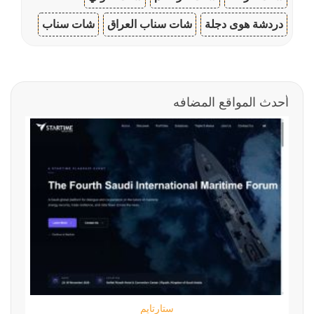
دردشة هوى دجلة
شات سناب العراق
شات سناب
أحدث المواقع المضافه
ستارتايم