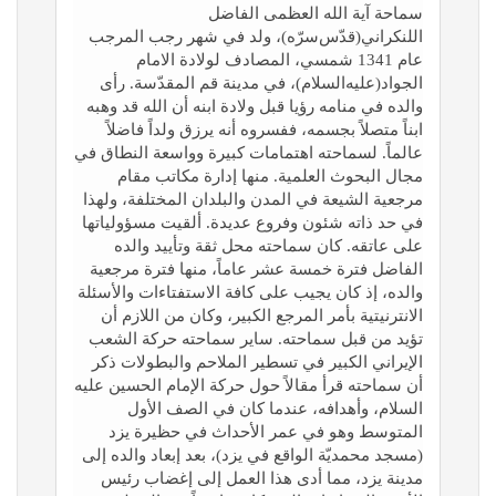
سماحة آية الله العظمی الفاضل
اللنكراني(قدّس‌سرّه)، ولد في شهر رجب المرجب
عام 1341 شمسي، المصادف لولادة الامام
الجواد(عليه‌السلام)، في مدينة قم المقدّسة. رأی
والده في منامه رؤيا قبل ولادة ابنه أن الله قد وهبه
ابناً متصلاً بجسمه، ففسروه أنه يرزق ولداً فاضلاً
عالماً. لسماحته اهتمامات كبيرة وواسعة النطاق في
مجال البحوث العلمية. منها إدارة مكاتب مقام
مرجعية الشيعة في المدن والبلدان المختلفة، ولهذا
في حد ذاته شئون وفروع عديدة. ألقيت مسؤولياتها
علی عاتقه. كان سماحته محل ثقة وتأييد والده
الفاضل فترة خمسة عشر عاماً، منها فترة مرجعية
والده، إذ كان يجيب علی كافة الاستفتاءات والأسئلة
الانترنيتية بأمر المرجع الكبير، وكان من اللازم أن
تؤيد من قبل سماحته. ساير سماحته حركة الشعب
الإيراني الكبير في تسطير الملاحم والبطولات ذكر
أن سماحته قرأ مقالاً حول حركة الإمام الحسين عليه
السلام، وأهدافه، عندما كان في الصف الأول
المتوسط وهو في عمر الأحداث في حظيرة يزد
(مسجد محمديّة الواقع في يزد)، بعد إبعاد والده إلی
مدينة يزد، مما أدی هذا العمل إلی إغضاب رئيس