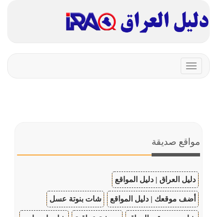
Toggle
navigation
مواقع صديقة
دليل العراق | دليل المواقع
أضف موقعك | دليل المواقع
شات بنوتة عسل