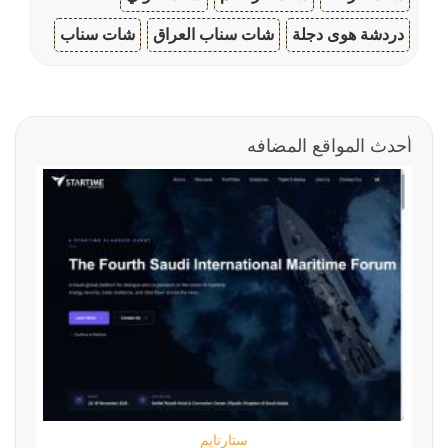
دردشة هوى دجلة
شات سناب العراق
شات سناب
أحدث المواقع المضافه
ستارتايم