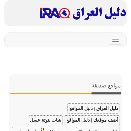
Toggle
navigation
مواقع صديقة
دليل العراق | دليل المواقع
أضف موقعك | دليل المواقع
شات بنوتة عسل