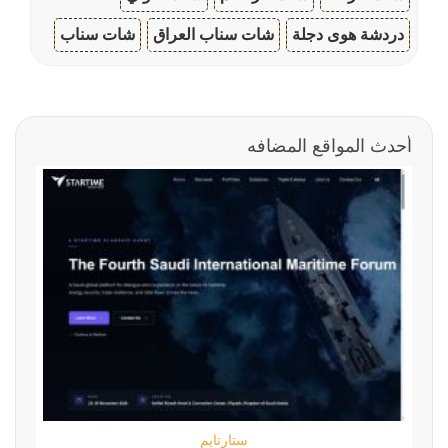
دردشة هوى دجلة
شات سناب العراق
شات سناب
أحدث المواقع المضافه
ستارتايم