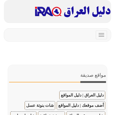
Toggle
navigation
مواقع صديقة
دليل العراق | دليل المواقع
أضف موقعك | دليل المواقع
شات بنوتة عسل