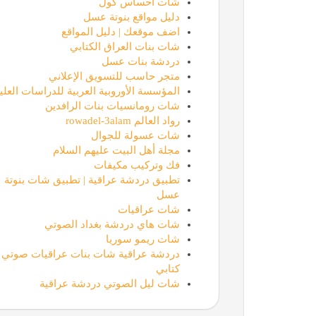
شات احساس كول
دليل مواقع بنوتة عسل
اضف موقعك | دليل المواقع
شات بنات العراق الكتابي
دردشة بنات عسل
متجر حاسب للتسويق الإعلاني
المؤسسة الأوروبية العربية للدراسات العليا
شات رومانسيات بنات الرافدين
رواد العالم rowadel-3alam
شات عسولة للجوال
مجلة أهل البيت عليهم السلام
فك وتركيب مكيفات
تطبيق دردشة عراقية | تطبيق شات بنوتة
عسل
شات عراقيات
شات هاي دردشة بغداد الصوتي
شات ريمو سوريا
دردشة عراقية شات بنات عراقيات صوتي
كتابي
شات ليل الصوتي دردشة عراقية