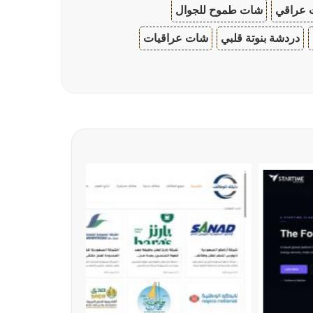
 عراقي
شات طموح للجوال
دردشة بنوتة قلبي
شات عراقيات