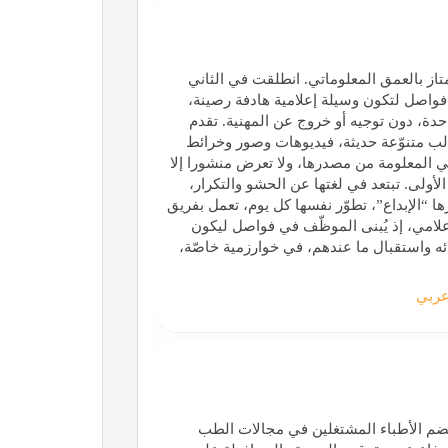
متاز بالعمق المعلوماتي. انطلقت في الثاني
لس. ولدت فواصل لتكون وسيلة إعلامية هادفة رصينة،
احدة، دون توجيه أو خروج عن المهنية. تقدم
والب متنوّعة حديثة، فيديوهات وصور وخرائط
ي المعلومة من مصدرها، ولا تعرض منشورا إلا
 الأولى. تبتعد في لغتها عن الحشو والتكرار،
رها “الإبداع”، تطوّر نفسها كل يوم، تعمل بفريق
إعلامي، إذ يُبنى الموظّف في فواصل ليكون
ئه واستقبال ما عندهم، في خوارزمية خاصّة،
ربي
م الأطباء المشتغلين في مجالات الطب