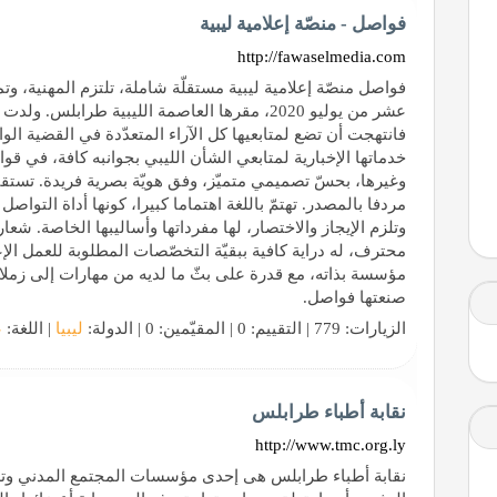
فواصل - منصّة إعلامية ليبية
http://fawaselmedia.com
فواصل منصّة إعلامية ليبية مستقلّة شاملة، تلتزم المهنية، وت
عشر من يوليو 2020، مقرها العاصمة الليبية طراب
فانتهجت أن تضع لمتابعيها كل الآراء المتعدّدة في القضية الو
خدماتها الإخبارية لمتابعي الشأن الليبي بجوانبه كافة، في ق
وغيرها، بحسّ تصميمي متميّز، وفق هويّة بصرية فريدة. تستق
مردفا بالمصدر. تهتمّ باللغة اهتماما كبيرا، كونها أداة التواصل
وتلزم الإيجاز والاختصار، لها مفرداتها وأساليبها الخاصة. شعا
محترف، له دراية كافية ببقيّة التخصّصات المطلوبة للعمل ال
مؤسسة بذاته، مع قدرة على بثّ ما لديه من مهارات إلى زملا
صنعتها فواصل.
الزيارات: 779 | التقييم: 0 | المقيّمين: 0 | الدولة:
ليبيا
| اللغة:
ع
نقابة أطباء طرابلس
http://www.tmc.org.ly
نقابة أطباء طرابلس هى إحدى مؤسسات المجتمع المدني وتض