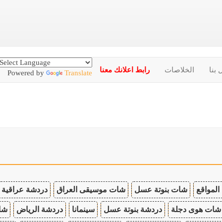
 بنا
الخلاصات
رابط اعلانك معنا
Powered by
Translate
المواقع
شات بنوتة عسل
شات موسيقى العراق
دردشة عراقية
شات هوى دجلة
دردشة بنوتة عسل
سينمانا
دردشة الرياض
شات