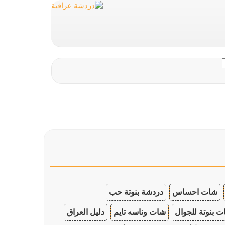
شات احساس
دردشة بنوتة حب
 بنوتة للجوال
شات وناسه تايم
دليل العراق