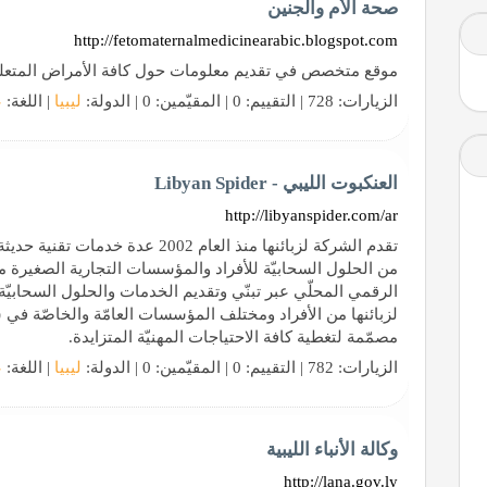
صحة الأم والجنين
http://fetomaternalmedicinearabic.blogspot.com
موقع متخصص في تقديم معلومات حول كافة الأمراض المتعلق
الزيارات: 728 | التقييم: 0 | المقيّمين: 0 | الدولة:
ليبيا
| اللغة:
ع
العنكبوت الليبي - Libyan Spider
http://libyanspider.com/ar
تقدم الشركة لزبائنها منذ العام 002
من الحلول السحابيّة للأفراد والمؤسسات التجارية الصغيرة م
الرقمي المحلّي عبر تبنّي وتقديم الخدمات والحلول السحابيّة 
لزبائنها من الأفراد ومختلف المؤسسات العامّة والخاصّة ف
مصمّمة لتغطية كافة الاحتياجات المهنيّة المتزايدة.
الزيارات: 782 | التقييم: 0 | المقيّمين: 0 | الدولة:
ليبيا
| اللغة:
ع
وكالة الأنباء الليبية
http://lana.gov.ly