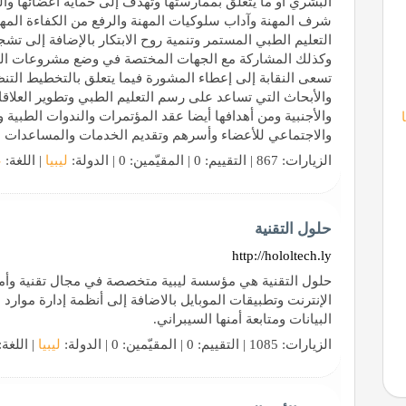
البشري أو ما يتعلق بممارستها وتهدف إلى حماية أعضائها وا
شرف المهنة وآداب سلوكيات المهنة والرفع من الكفاءة المهني
التعليم الطبي المستمر وتنمية روح الابتكار بالإضافة إلى تشج
وكذلك المشاركة مع الجهات المختصة في وضع مشروعات القوان
تسعى النقابة إلى إعطاء المشورة فيما يتعلق بالتخطيط ال
والأبحاث التي تساعد على رسم التعليم الطبي وتطوير العلاقات
والأجنبية ومن أهدافها أيضا عقد المؤتمرات والندوات الطبية
والاجتماعي للأعضاء وأسرهم وتقديم الخدمات والمساعدات الم
الزيارات: 867 | التقييم: 0 | المقيّمين: 0 | الدولة:
ليبيا
| اللغة:
ع
حلول التقنية
http://hololtech.ly
حلول التقنية هي مؤسسة ليبية متخصصة في مجال تقنية وأمن
الإنترنت وتطبيقات الموبايل بالاضافة إلى أنظمة إدارة موارد ال
البيانات ومتابعة أمنها السيبراني.
الزيارات: 1085 | التقييم: 0 | المقيّمين: 0 | الدولة:
ليبيا
| اللغة: