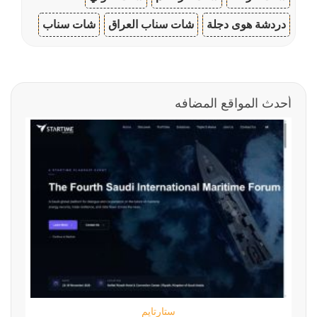
دردشة هوى دجلة
شات سناب العراق
شات سناب
أحدث المواقع المضافه
ستارتايم