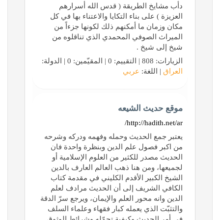
دأب مشايخ الطريقة ( قدس الله أسرارهم
العزيزة ) على بناء التكايا والاعتناء بها في كل
مكان وزمان ما أمكنهم ذلك لكونها جزءاً من
الميراث الصوفي المحمدي الذي تناقلوه من
شيخ إلى شيخ .
الزيارات: 808 | التقييم: 0 | المقيّمين: 0 | الدولة:
العراق
| اللغة:
عربي
موقع حديث الشيعه
http://hadith.net/ar/
يعتبر جمع الحديث وحمله وفهمه ودركه وشرحه
من اكبر فصول علم الدين وبنظرة واحدة فان
الحديث مصدر للكثير من العلوم الإسلامية أو
لجميعها، ومن هنا ذهب العالم العارف بالدين
الشيخ الكبير الأقدم الكليني في مقدمة كتاب
الكافي الشريف إلى أن الحديث مرادف لعلم
الدين وانه محور العلم والإيمان، ويرجع سرّ الدقة
والتثبّت الذي يعمله كبار فقهاء وعلماء السلف
في أمر الحديث وكيفية تحمّله وشرائط الوثوق