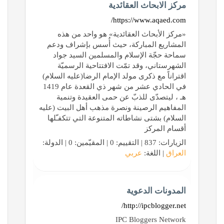
مركز الابحاث العقائدية
https://www.aqaed.com/
«مركز الأبحاث العقائدية» هو واحد من هذه
المشاريع المباركة، حيث أُسس بإشراف ودعم
سماحة حجّة الإسلام والمسلمين السيد جواد
الشهرستاني، وقد تمّت الافتتاحية الرسميّة
اقتراناً مع ذكرى مولد الإمام الرضا(عليه السلام)
في الحادي عشر من شهر ذي القعدة عام 1419
هـ ، ليتصدّى للذبّ عن حمى العقيدة وتنمية
المفاهيم الرصينة ونصرة مذهب أهل البيت (عليه
السلام) بشتى نشاطاته المتنوعة التي تتكفـّلها
أقسام المركز
الزيارات: 837 | التقييم: 0 | المقيّمين: 0 | الدولة:
العراق
| اللغة:
عربي
المدونات الدعوية
http://ipcblogger.net/
IPC Bloggers Network