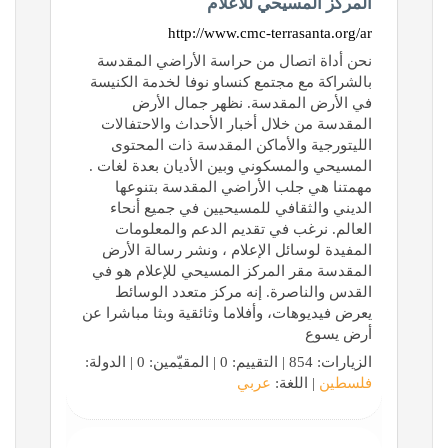
المركز المسيحي للاعلام
http://www.cmc-terrasanta.org/ar
نحن أداة اتصال من حراسة الأراضي المقدسة
بالشراكة مع مجتمع كنساو نوفا لخدمة الكنيسة
في الأرض المقدسة. نظهر جمال الأرض
المقدسة من خلال أخبار الأحداث والاحتفالات
الليتورجية والأماكن المقدسة ذات المحتوى
المسيحي والمسكوني وبين الأديان بعدة لغات .
مهمتنا هي جلب الأراضي المقدسة بتنوعها
الديني والثقافي للمسيحيين في جميع أنحاء
العالم. نرغب في تقديم الدعم والمعلومات
المفيدة لوسائل الإعلام ، ونشر رسالة الأرض
المقدسة مقر المركز المسيحي للإعلام هو في
القدس والناصرة. إنه مركز متعدد الوسائط
يعرض فيديوهات، وأفلاما وثائقية وبثا مباشرا عن
أرض يسوع
الزيارات: 854 | التقييم: 0 | المقيّمين: 0 | الدولة:
فلسطين
| اللغة:
عربي