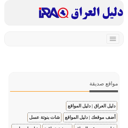
Toggle
navigation
مواقع صديقة
دليل العراق | دليل المواقع
أضف موقعك | دليل المواقع
شات بنوتة عسل