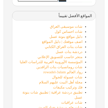
المواقع الأفضل تقييماً
شات موسيقى العراق
شات احساس كول
دليل مواقع بنوتة عسل
اضف موقعك | دليل المواقع
شات بنات العراق الكتابي
دردشة بنات عسل
متجر حاسب للتسويق الإعلاني
المؤسسة الأوروبية العربية للدراسات العليا
شات رومانسيات بنات الرافدين
رواد العالم rowadel-3alam
شات عسولة للجوال
مجلة أهل البيت عليهم السلام
فك وتركيب مكيفات
تطبيق دردشة عراقية | تطبيق شات بنوتة
عسل
شات عراقيات
شات هاي دردشة بغداد الصوتي