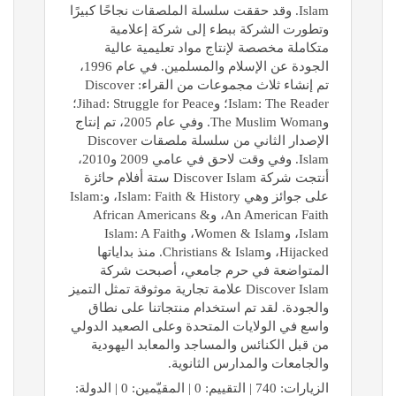
Islam. وقد حققت سلسلة الملصقات نجاحًا كبيرًا
وتطورت الشركة ببطء إلى شركة إعلامية
متكاملة مخصصة لإنتاج مواد تعليمية عالية
الجودة عن الإسلام والمسلمين. في عام 1996،
تم إنشاء ثلاث مجموعات من القراء: Discover
Islam: The Reader؛ وJihad: Struggle for Peace؛
وThe Muslim Woman. وفي عام 2005، تم إنتاج
الإصدار الثاني من سلسلة ملصقات Discover
Islam. وفي وقت لاحق في عامي 2009 و2010،
أنتجت شركة Discover Islam ستة أفلام حائزة
على جوائز وهي Islam: Faith & History، وIslam:
An American Faith، وAfrican Americans &
Islam، وWomen & Islam، وIslam: A Faith
Hijacked، وChristians & Islam. منذ بداياتها
المتواضعة في حرم جامعي، أصبحت شركة
Discover Islam علامة تجارية موثوقة تمثل التميز
والجودة. لقد تم استخدام منتجاتنا على نطاق
واسع في الولايات المتحدة وعلى الصعيد الدولي
من قبل الكنائس والمساجد والمعابد اليهودية
والجامعات والمدارس الثانوية.
الزيارات: 740 | التقييم: 0 | المقيّمين: 0 | الدولة: