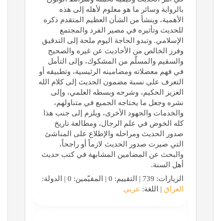
بالرواية وسائر ما هو معلوم لأهله إلى هذه
الأهمية، وينشأ من الشأن العظيم المتقدم ذكره
للحديث وتأثيره في مصير الفرد والمجتمع
الإسلامي. وتبدو الحاجة اليوم ملحة إلى التدقيق
وفرز الخالص من الأحاديث عن غيره والصحيح
والسقيم والمسلّم من المشكوك، وإلى التأمل
في فهم معضلاته ومضامينه الرئيسية، وتطبيقه أو
التعرف على نسبة مضمون الحديث إلى كلام الله
العزيز الحكيم، وشرحه وبسطه العلمي، وإلى
نشره وجعل ما يحتاجه الجميع في متناولهم،
والخدمات والجهود الأخرى، ويلزم إلى جنب هذا
كله الخوض في علم الرجال، ومطالعة تاريخ
صدور الحديث ومراحله والإطلاع على المناشئ
التي صيرت صدور الحديث لازماً أو راجحاً،
والبحث عن المضامين المشابهة في كتب حديث
أهل السنة.
الزيارات: 739 | التقييم: 0 | المقيّمين: 0 | الدولة:
العراق
| اللغة:
عربي