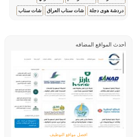
دردشة هوى دجلة
شات سناب العراق
شات سناب
أحدث المواقع المضافه
افضل مواقع التوظيف