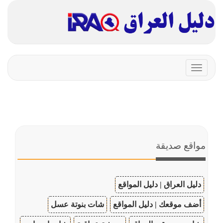
Toggle
navigation
مواقع صديقة
دليل العراق | دليل المواقع
أضف موقعك | دليل المواقع
شات بنوتة عسل