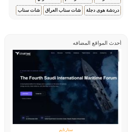
دردشة هوى دجلة
شات سناب العراق
شات سناب
أحدث المواقع المضافه
ستارتايم