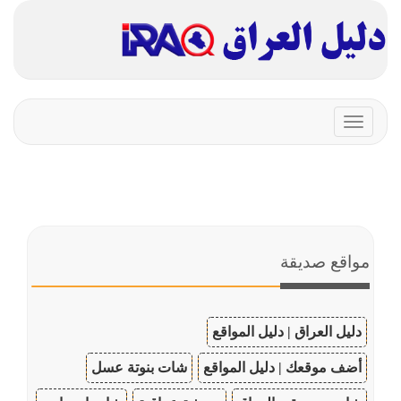
Toggle
navigation
مواقع صديقة
دليل العراق | دليل المواقع
أضف موقعك | دليل المواقع
شات بنوتة عسل