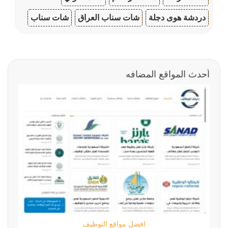
دردشة هوى دجلة
شات سناب العراق
شات سناب
أحدث المواقع المضافه
افضل مواقع التوظيف