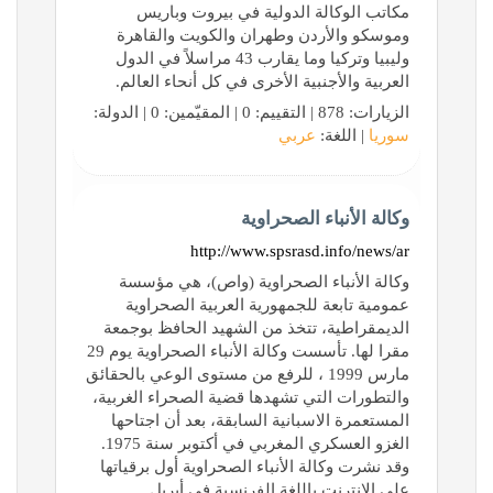
مكاتب الوكالة الدولية في بيروت وباريس
وموسكو والأردن وطهران والكويت والقاهرة
وليبيا وتركيا وما يقارب 43 مراسلاً في الدول
العربية والأجنبية الأخرى في كل أنحاء العالم.
الزيارات: 878 | التقييم: 0 | المقيّمين: 0 | الدولة:
سوريا
| اللغة:
عربي
وكالة الأنباء الصحراوية
http://www.spsrasd.info/news/ar
وكالة الأنباء الصحراوية (واص)، هي مؤسسة
عمومية تابعة للجمهورية العربية الصحراوية
الديمقراطية، تتخذ من الشهيد الحافظ بوجمعة
مقرا لها. تأسست وكالة الأنباء الصحراوية يوم 29
مارس 1999 ، للرفع من مستوى الوعي بالحقائق
والتطورات التي تشهدها قضية الصحراء الغربية،
المستعمرة الاسبانية السابقة، بعد أن اجتاحها
الغزو العسكري المغربي في أكتوبر سنة 1975.
وقد نشرت وكالة الأنباء الصحراوية أول برقياتها
على الإنترنت باللغة الفرنسية في أبريل