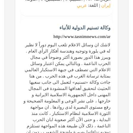
إيران
| اللغة:
عربي
وکالة تسنیم الدولية للأنباء
http://www.tasnimnews.com/ar
لاشك ان وسائل الاعلام تلعب اليوم دوراً لا نظير
له في بلورة وتوجيه وهندسة أفكار الرأي العام .
ويبرز هذا الدور بصورة أكثر وضوحاً في مجال
الحرب الناعمة . وبالتالي يمكن اعتبار وسائل
الاعلام التي تصطف في جبهة الاستكبار العالمي
بمثابة ترسانة الغرب في هذه الحرب . من هنا
جاءت وکالة «تسنیم» لتعمل الى جانب سعیها
الحثیث لتحقیق أهدافها المنشودة فی المجال
المهنی داخل الجمهوریة الاسلامیة الایرانیة و
خارجها ، على نشر الوعی و المعلومة الصحیحة و
رفع مستوى البصیرة لدى روادها . ان مواجهة‌
الثورة الاسلامیة لنظام الاستکبار ، کانت منذ
البدایة ، و حتی الآن أکثر صعوبة ابان الحرب
الناعمة ، ذلک لأن طبیعة هذه المواجهة تستلزم
توجیه نداءاتها بصورة واضحة للشعوب ، دون ان