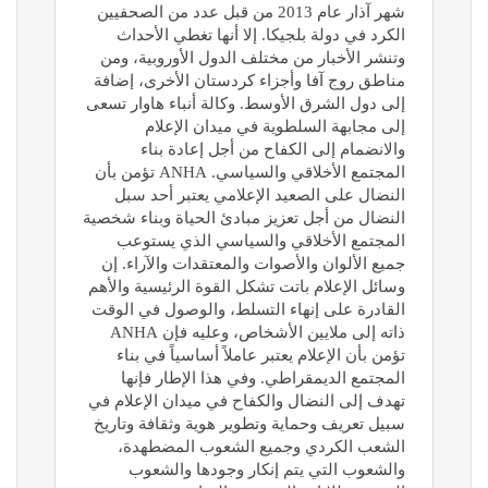
شهر آذار عام 2013 من قبل عدد من الصحفيين
الكرد في دولة بلجيكا. إلا أنها تغطي الأحداث
وتنشر الأخبار من مختلف الدول الأوروبية، ومن
مناطق روج آفا وأجزاء كردستان الأخرى، إضافة
إلى دول الشرق الأوسط. وكالة أنباء هاوار تسعى
إلى مجابهة السلطوية في ميدان الإعلام
والانضمام إلى الكفاح من أجل إعادة بناء
المجتمع الأخلاقي والسياسي. ANHA تؤمن بأن
النضال على الصعيد الإعلامي يعتبر أحد سبل
النضال من أجل تعزيز مبادئ الحياة وبناء شخصية
المجتمع الأخلاقي والسياسي الذي يستوعب
جميع الألوان والأصوات والمعتقدات والآراء. إن
وسائل الإعلام باتت تشكل القوة الرئيسية والأهم
القادرة على إنهاء التسلط، والوصول في الوقت
ذاته إلى ملايين الأشخاص، وعليه فإن ANHA
تؤمن بأن الإعلام يعتبر عاملاً أساسياً في بناء
المجتمع الديمقراطي. وفي هذا الإطار فإنها
تهدف إلى النضال والكفاح في ميدان الإعلام في
سبيل تعريف وحماية وتطوير هوية وثقافة وتاريخ
الشعب الكردي وجميع الشعوب المضطهدة،
والشعوب التي يتم إنكار وجودها والشعوب