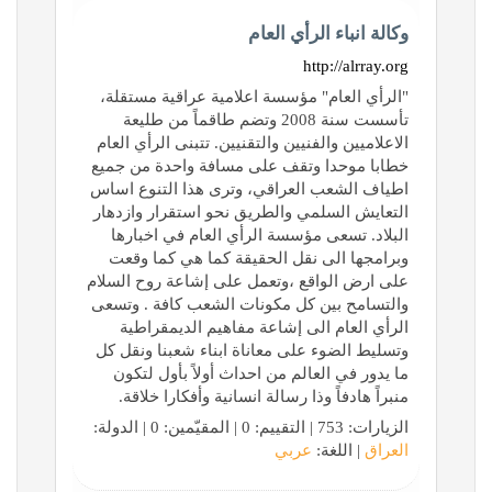
وكالة انباء الرأي العام
http://alrray.org
"الرأي العام" مؤسسة اعلامية عراقية مستقلة،
تأسست سنة 2008 وتضم طاقماً من طليعة
الاعلاميين والفنيين والتقنيين. تتبنى الرأي العام
خطابا موحدا وتقف على مسافة واحدة من جميع
اطياف الشعب العراقي، وترى هذا التنوع اساس
التعايش السلمي والطريق نحو استقرار وازدهار
البلاد. تسعى مؤسسة الرأي العام في اخبارها
وبرامجها الى نقل الحقيقة كما هي كما وقعت
على ارض الواقع ،وتعمل على إشاعة روح السلام
والتسامح بين كل مكونات الشعب كافة . وتسعى
الرأي العام الى إشاعة مفاهيم الديمقراطية
وتسليط الضوء على معاناة ابناء شعبنا ونقل كل
ما يدور في العالم من احداث أولاً بأول لتكون
منبراً هادفاً وذا رسالة انسانية وأفكارا خلاقة.
الزيارات: 753 | التقييم: 0 | المقيّمين: 0 | الدولة:
العراق
| اللغة:
عربي