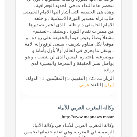
تنحصر هذه النداءات فی الحدود الجغرافیة .
وهذه هی الحقیقة التی أشار الیها الامام الخمینی
طاب ثراه بتصدیر الثورة الاسلامیة ، و خلفه
الامام الخامنئی دام ظله ، الذی اعتبر تصدیرها
من ممیزات تقدم الثورة . وستبقى «تسنیم»
مشعلاً وضاءً یفیض دوماً بالحقیقة على رواده ، و
موقعاً لکل مقاوم شریف ، یسعى لرفع رایة الامة
، وینقل ما یجری فی العالم أولاً بأول بأمانة و
موضوعیة بإعتباره المعین الذی لن ینضب ، و هو
یواصل نشر الحقیقة و المعرفة والبصیرة لدى
رواده .
الزيارات: 725 | التقييم: 5 | المقيّمين: 1 | الدولة:
إيران
| اللغة:
عربي
وكالة المغرب العربي للأنباء
http://www.mapnews.ma/ar
وكالة المغرب العربي للأنباء هي وكالة الأنباء
الرسمية في المغرب، وهي تقدم خدماتها بخمس