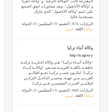
المقترحة كانت "الوكالة التركية" و "وكالة أنقرة"
و "وكالة الأناضول". وبعد مشاورات اتفق الجميع
على اسم "وكالة الأناضول" الذي مازال
مستخدما حاليا.
الزيارات: 874 | التقييم: 0 | المقيّمين: 0 | الدولة:
تركيا
| اللغة:
عربي
وكالة أنباء تركيا
http://tr.agency
“وكالـة أنبــاء تركيــا” هـي وكالة إخباريــة تركيــة
ناطقــة باللغــة العربيــة.تســعى “وكالــة أنبــاء
تركيــا” لتكــون جســر تركيــا نحــو العالــم
العربــي مــن جهــة، وجســر الداخــل التركــي
لملاييــن العــرب المقيميــن فــي تركيــا.
الزيارات: 668 | التقييم: 0 | المقيّمين: 0 | الدولة:
تركيا
| اللغة:
عربي