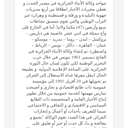
تتواجد وكالة الأنباء الجزائرية في مصدر الحدث و
تغطي مجريات الأخبار انطلاقا من أربع مديريات
جهوية (البليدة و ورقلة و قسنطينة و وهران) عبر
التراب الوطني والتي تقوم بتنسيق نشاطات
سبع وأربعين (47) مكتبا ولائيا. أما في الخارج فإن
وأج ممثلة في اثني عشر عاصمة هي (باريس –
بروكسل – لندن – روما – مدريد – موسكو –
عمان – القاهرة – داكار – تونس – الرباط –
واشنطن). تم إنشاء وكالة الأنباء الجزائرية في
الفاتح ديسمبر 1961 بتونس في خلال حرب
التحرير الوطنية لكي تكون لسان حال الثورة
الجزائرية على الساحة الإعلامية الدولية. و بطبيعة
الحال انتقل مقرها غداة الاستقلال إلى الجزائر.
تم تحويلها في 20 أفريل 1991 إلى مؤسسة
عمومية ذات طابع اقتصادي و تجاري و أصبحت
تمارس مهمتها كخدمة عمومية من خلال تطوير
إنتاج الأخبار العامة و المتخصصة ذات الطابع
السياسي و الاقتصادي و الثقافي و الاجتماعي
سيما للتعريف بأحداث أو أعمال و إنجازات
الجزائر. في هذا الصدد تقوم الوكالة "بجمع و
معالجة و بثّ كل حدث أو خبر أو تعليق على