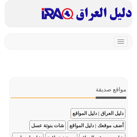
Toggle
navigation
مواقع صديقة
دليل العراق | دليل المواقع
أضف موقعك | دليل المواقع
شات بنوتة عسل