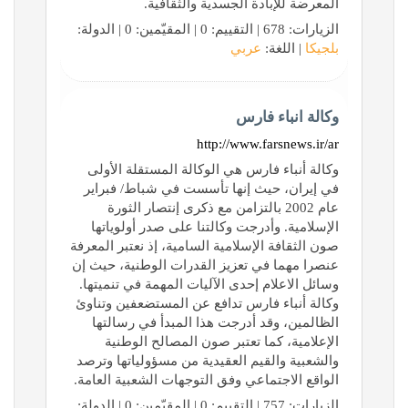
المعرضة للإبادة الجسدية والثقافية.
الزيارات: 678 | التقييم: 0 | المقيّمين: 0 | الدولة:
بلجيكا
| اللغة:
عربي
وكالة انباء فارس
http://www.farsnews.ir/ar
وکالة أنباء فارس هي الوكالة المستقلة الأولى
في إيران، حيث إنها تأسست في شباط/ فبراير
عام 2002 بالتزامن مع ذكرى إنتصار الثورة
الإسلامية. وأدرجت وكالتنا على صدر أولوياتها
صون الثقافة الإسلامية السامية، إذ نعتبر المعرفة
عنصرا مهما في تعزيز القدرات الوطنية، حیث إن
وسائل الاعلام إحدى الآليات المهمة في تنميتها.
وكالة أنباء فارس تدافع عن المستضعفين وتناوئ
الظالمين، وقد أدرجت هذا المبدأ في رسالتها
الإعلامية، كما تعتبر صون المصالح الوطنية
والشعبية والقيم العقيدية من مسؤولياتها وترصد
الواقع الاجتماعي وفق التوجهات الشعبية العامة.
الزيارات: 757 | التقييم: 0 | المقيّمين: 0 | الدولة: