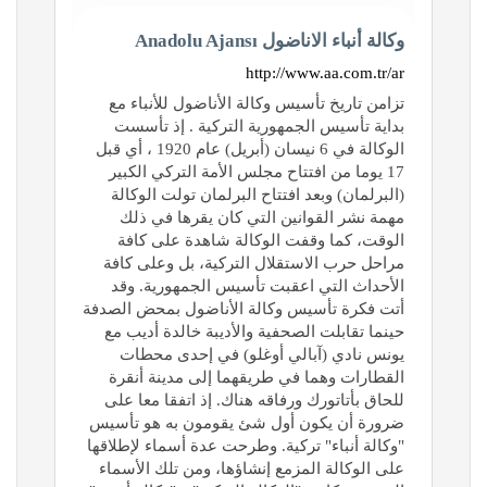
وكالة أنباء الاناضول Anadolu Ajansı
http://www.aa.com.tr/ar
تزامن تاريخ تأسيس وكالة الأناضول للأنباء مع
بداية تأسيس الجمهورية التركية . إذ تأسست
الوكالة في 6 نيسان (أبريل) عام 1920 ، أي قبل
17 يوما من افتتاح مجلس الأمة التركي الكبير
(البرلمان) وبعد افتتاح البرلمان تولت الوكالة
مهمة نشر القوانين التي كان يقرها في ذلك
الوقت، كما وقفت الوكالة شاهدة على كافة
مراحل حرب الاستقلال التركية، بل وعلى كافة
الأحداث التي اعقبت تأسيس الجمهورية. وقد
أتت فكرة تأسيس وكالة الأناضول بمحض الصدفة
حينما تقابلت الصحفية والأديبة خالدة أديب مع
يونس نادي (آبالي أوغلو) في إحدى محطات
القطارات وهما في طريقهما إلى مدينة أنقرة
للحاق بأتاتورك ورفاقه هناك. إذ اتفقا معا على
ضرورة أن يكون أول شئ يقومون به هو تأسيس
"وكالة أنباء" تركية. وطرحت عدة أسماء لإطلاقها
على الوكالة المزمع إنشاؤها، ومن تلك الأسماء