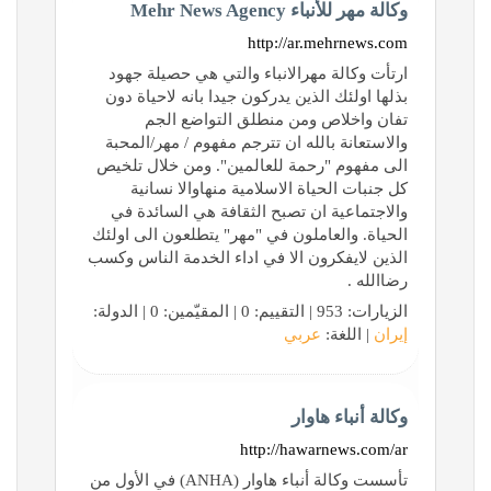
وكالة مهر للأنباء Mehr News Agency
http://ar.mehrnews.com
ارتأت وکالة مهرالانباء والتي هي حصيلة جهود
بذلها اولئك الذين يدركون جيدا بانه لاحياة دون
تفان واخلاص ومن منطلق التواضع الجم
والاستعانة بالله ان تترجم مفهوم / مهر/المحبة
الی مفهوم "رحمة للعالمين". ومن خلال تلخيص
کل جنبات الحياة الاسلامية منهاوالا نسانية
والاجتماعية ان تصبح الثقافة هي السائدة في
الحياة. والعاملون في "مهر" يتطلعون الی اولئك
الذين لايفکرون الا في اداء الخدمة الناس وکسب
رضاالله .
الزيارات: 953 | التقييم: 0 | المقيّمين: 0 | الدولة:
إيران
| اللغة:
عربي
وكالة أنباء هاوار
http://hawarnews.com/ar
تأسست وكالة أنباء هاوار (ANHA) في الأول من