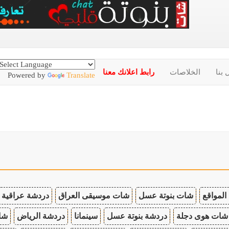
 بنا
الخلاصات
رابط اعلانك معنا
Powered by
Translate
المواقع
شات بنوتة عسل
شات موسيقى العراق
دردشة عراقية
شات هوى دجلة
دردشة بنوتة عسل
سينمانا
دردشة الرياض
شات