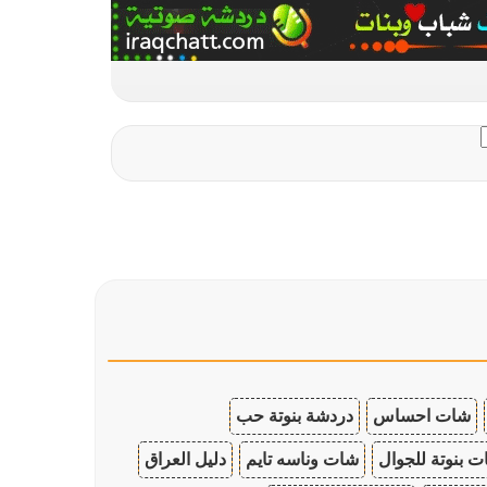
شات احساس
دردشة بنوتة حب
 بنوتة للجوال
شات وناسه تايم
دليل العراق