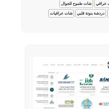
 عراقي
شات طموح للجوال
دردشة بنوتة قلبي
شات عراقيات