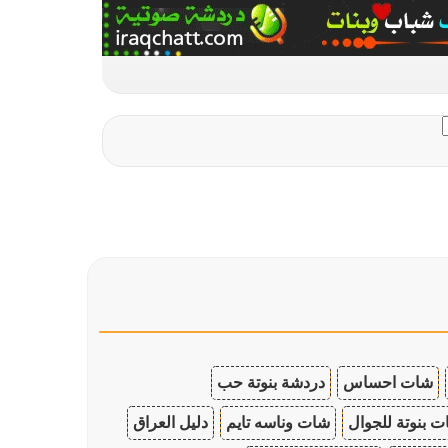
شات احساس
دردشة بنوتة حب
 بنوتة للجوال
شات وناسه تايم
دليل العراق