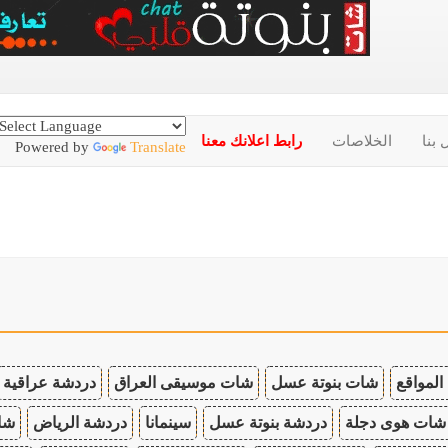
 بنا
الخلاصات
رابط اعلانك معنا
Powered by
Translate
المواقع
شات بنوتة عسل
شات موسيقى العراق
دردشة عراقية
شات هوى دجلة
دردشة بنوتة عسل
سينمانا
دردشة الرياض
شات