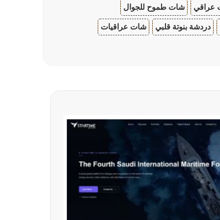
 عراقي
شات طموح للجوال
دردشة بنوتة قلبي
شات عراقيات