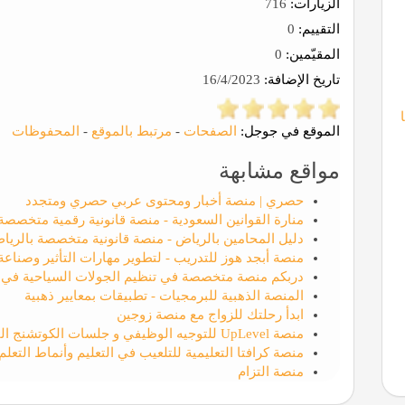
الزيارات:
716
التقييم:
0
المقيّمين:
0
تاريخ الإضافة:
16/4/2023
الموقع في جوجل:
الصفحات
-
مرتبط بالموقع
-
المحفوظات
مواقع مشابهة
حصري | منصة أخبار ومحتوى عربي حصري ومتجدد
منارة القوانين السعودية - منصة قانونية رقمية متخصصة
دليل المحامين بالرياض - منصة قانونية متخصصة بالريا
منصة أبجد هوز للتدريب - لتطوير مهارات التأثير وصناع
دربكم منصة متخصصة في تنظيم الجولات السياحية في ت
المنصة الذهبية للبرمجيات - تطبيقات بمعايير ذهبية
ابدأ رحلتك للزواج مع منصة زوجين
منصة UpLevel للتوجيه الوظيفي و جلسات الكوتشنج القيادي والمهني
منصة كرافتا التعليمية للتلعيب في التعليم وأنماط التعلم
منصة التزام