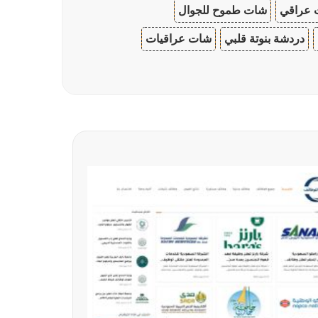
 عراقي
شات طموح للجوال
دردشة بنوتة قلبي
شات عراقيات