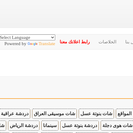
 بنا
الخلاصات
رابط اعلانك معنا
Powered by
Translate
المواقع
شات بنوتة عسل
شات موسيقى العراق
دردشة عراقية
شات هوى دجلة
دردشة بنوتة عسل
سينمانا
دردشة الرياض
شات