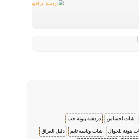
شات احساس
دردشة بنوتة حب
 بنوتة للجوال
شات وناسه تايم
دليل العراق