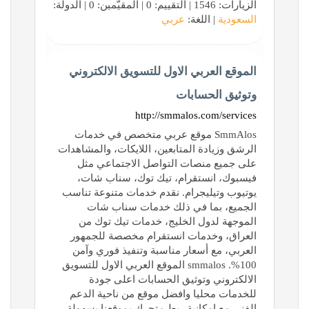
الزيارات: 1546 | التقييم: 0 | المقيّمين: 0 | الدولة:
السعودية
| اللغة:
عربي
الموقع العربي الاول للتسويق الالكتروني
وتوثيق الحسابات
http://smmalos.com/services
SmmAlos موقع عربي متخصص في خدمات
الرشق وزيادة المتابعين، اللايكات، والمشاهدات
على جميع منصات التواصل الاجتماعي مثل
فيسبوك، انستقرام، تيك توك، سناب شات،
يوتيوب وتيليجرام. نقدم خدمات متنوعة تناسب
الجميع، بما في ذلك خدمات سناب شات
الموجهة لدول الخليج، خدمات تيك توك من
العراق، وخدمات انستقرام مخصصة للجمهور
العربي، مع أسعار مناسبة وتنفيذ فوري وآمن
100%. smmalos الموقع العربي الاول للتسويق
الالكتروني وتوثيق الحسابات اعلى جودة
للخدمات محليا وافضل موقع من ناحية الدعم
الفني مع امكانية ربط متجرك بموقعنا بسهولة -