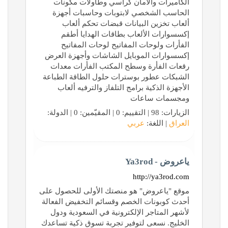
الكاميرات والأمان كراسي وطاولات مكونات
الحاسب الشخصي لابتوبات وحاسبات أجهزة
ألعاب تخزين البيانات قبضات تحكم ألعاب
إكسسوارات الألعاب بطاقات الهدايا أطقم
الفأرات ولوحات المفاتيح لوحات المفاتيح
إكسسوارات الموبايل الشاشات وأجهزة العرض
رقعات الفأرة وسطح المكتب الفأرات معدات
الشبكات عطور بوسترات حلول الطاقة الطباعة
الأجهزة الذكية برامج التلفاز والترفيه ألعاب
ومجسمات ساعات
الزيارات: 98 | التقييم: 0 | المقيّمين: 0 | الدولة:
العراق
| اللغة:
عربي
ياعروض - Ya3rod
http://ya3rod.com
موقع "ياعروض" هو منصتك الأولى للحصول على
أحدث كوبونات الخصم وقسائم التخفيض الفعالة
لأشهر المتاجر الإلكترونية في السعودية ودول
الخليج. نسعى لتوفير تجربة تسوق ذكية تساعدك