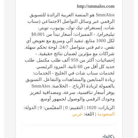
http://smmalos.com
SmmAlos هو المنصة العربية الرائدة للتسويق
الرقمي عبر وسائل التواصل الاجتماعي (سناب
شات، إنستغرام، تيك توك، يوتيوب، تويتر،
تيليجرام). - المميزات: أسعار تبدأ من 0.001$
لكل 1000 متابع. تنفيذ آلي وسريع مع تعويض أي
نقص. دعم فني متواصل 24/7. لوحة تحكم سهلة.
شراكات مع مؤثرين لضمان نتائج حقيقية. -
إحصائيات: أكثر من 959 ألف طلب مكتمل. طلب
جديد كل أقل من 60 ثانية. المزود الرئيسي
لخدمات سناب شات في الخليج - الخدمات:
زيادة المتابعين والمشاهدات والتفاعل. التسويق
بالعمولة لزيادة الأرباح. - الخلاصة: SmmAlos
يوفر أسعار تنافسية، سرعة، ومصداقية لتعزيز
وجودك الرقمي والوصول لجمهور أوسع.
الزيارات: 1020 | التقييم: 0 | المقيّمين: 0 | الدولة:
السعودية
| اللغة:
عربي
ذكاؤك