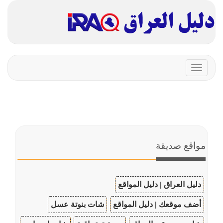
Toggle
navigation
مواقع صديقة
دليل العراق | دليل المواقع
أضف موقعك | دليل المواقع
شات بنوتة عسل