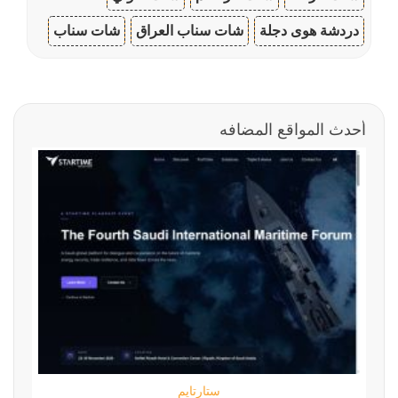
دردشة هوى دجلة
شات سناب العراق
شات سناب
أحدث المواقع المضافه
ستارتايم