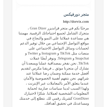
متجر دورفيكس
http://dorvix.com
مرحبًا بكم في متجر قرانديزر Gran Dizer ،
متجرك الشامل لجميع احتياجاتك الرقمية. مهمتنا
هي مساعدة عملائنا على النمو والنجاح في
مواقع التواصل الإجتماعي من خلال توفير الدعم
لحسابات وسائل التواصل الاجتماعي على
منصات مثل TikTok و Instagram و Twitter و
Snapchat و Telegram. ونوفر أيضًا عملات
TikTok. نحن نفخر بمصداقية عملنا ويسعدنا أن
نشارك أن متجرنا موثق ,, فريقنا مكرس لتقديم
أفضل خدمة ممكنة وضمان رضا عملائنا عند
شرائهم. نحن نتفهم أهمية الخصوصية والأمان
عندما يتعلق الأمر بالمعاملات عبر الإنترنت ،
ولهذا السبب لدينا سياسات صارمة لحماية
المعلومات الشخصية لعملائنا. شكرًا لاختيارك
GranDizer كشريك رقمي لك. نتطلع إلى خدمتك
ومساعدتك في تحقيق أهدافك.