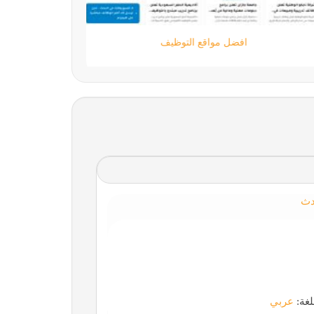
ستارتايم
دث
لغة:
عربي