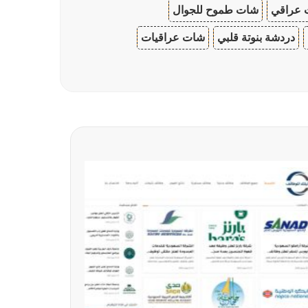
 عراقي
شات طموح للجوال
دردشة بنوتة قلبي
شات عراقيات