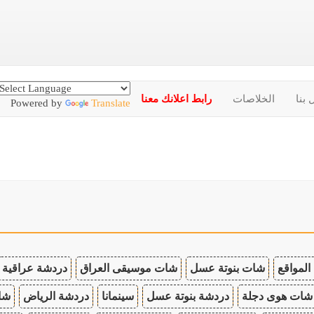
 بنا
الخلاصات
رابط اعلانك معنا
Powered by
Translate
المواقع
شات بنوتة عسل
شات موسيقى العراق
دردشة عراقية
شات هوى دجلة
دردشة بنوتة عسل
سينمانا
دردشة الرياض
شات