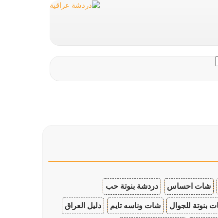
شات احساس
دردشة بنوتة حب
 بنوتة للجوال
شات وناسه تايم
دليل العراق