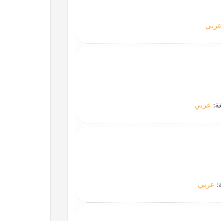
ربي
غة:
عربي
ة:
عربي