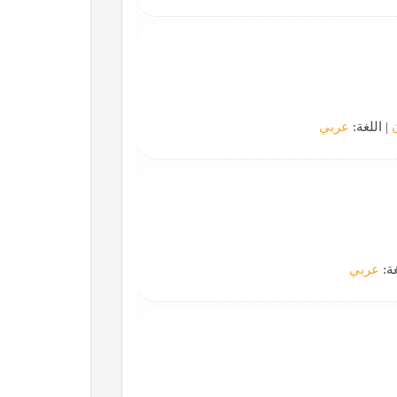
| اللغة:
عربي
غة:
عربي