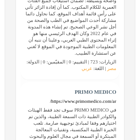
واضحة وبسيطة؛ لضمان استيعاب جميع الفئات
العمرية للكلام المكتوب. كما أن إفادة الزائر تأتي
على رأس قائمة أهداف الموقع، كما نحاول دائما
مشاركة أحدث المواضيع في الطب والصحة من
أجل نشر الوعي الصحيح. تم إنشاء هذه المدونة
في عام 2022 وكان الهدف الرئيسي منها هو
إثراء المحتوى الطبي العربي، وعلينا أن ننبه أن
المعلومات الطبية الموجودة في الموقع لا تُغني
عن استشارة الطبيب.
الزيارات: 723 | التقييم: 0 | المقيّمين: 0 | الدولة:
مصر
| اللغة:
عربي
PRIMO MEDICO
https://www.primomedico.com/ar/
في PRIMO MEDICO سوف تجد فقط الهيئات
والكوادر الطبية ذات السمعة الطيبة، والذين تم
اختيارهم وفقا لمبادئ توجيهية صارمة. تلعب
الخبرة الطبية المكتسبة، وتقنيات المعالجة
المبتكرة أو السمعة في مجال العلوم والبحوث