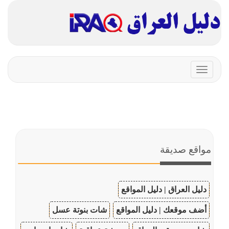
Toggle
navigation
مواقع صديقة
دليل العراق | دليل المواقع
أضف موقعك | دليل المواقع
شات بنوتة عسل