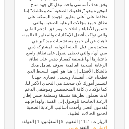
وفق هدف أساسي واحد، نبذل كل جهد متاح
لتوفيره وهو "رفاهيتك الصحية أنت وعائلتك" إننا
نحافظ على أعلى معايير الجودة الممكنة على
نطاق جميع مجالات الرعاية الصحية، والتي
تتضمن الأطباء والعلاجات ومرافق الدعم الطبي
والتي تواكب أفضل الإمكانيات والمعايير العالمية،
ناهيك عن أن جميع مستشفيات ميد كير هي
معتمدة من قبل اللجنة الدولية المشتركة (جي
سي أي)، والتي تحظى بقبول على نطاق واسع
باعتبارها أنها مُصنفة كمعيار ذهبي على نطاق
الرعاية الصحية العالمية. سوف نتعامل معك
بالشكل الأفضل. إن هذا هو العهد البسيط الذي
قطعناه على أنفسنا، وسنبذل قصارى جهدنا
لتيسير أمورك لأن صحتك هي التحدي الأكبر لنا.
كما نؤكد بأن كافة المتخصصين وموظفي الدعم
لدينا يعملون بطريقة منسقة ومنظمة ضمن إطار
الرغبة الجامحة للوصول إلى القمة، ولهذا فإنهم
يُقدمون أفضل وأحدث أساليب الرعاية الصحية
لجميع الحالات الطبية.
الزيارات: 1141 | التقييم: 5 | المقيّمين: 1 | الدولة:
الامارات
| اللغة:
عربي