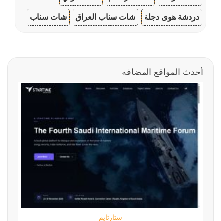
دردشة هوى دجلة
شات سناب العراق
شات سناب
أحدث المواقع المضافه
ستارتايم