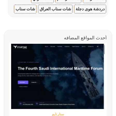
دردشة هوى دجلة
شات سناب العراق
شات سناب
أحدث المواقع المضافه
ستارتايم