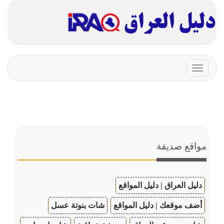
Toggle
navigation
مواقع صديقة
دليل العراق | دليل المواقع
أضف موقعك | دليل المواقع
شات بنوتة عسل