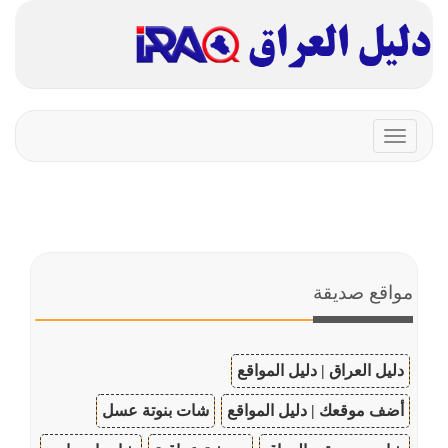
Toggle
navigation
مواقع صديقة
دليل العراق | دليل المواقع
أضف موقعك | دليل المواقع
شات بنوتة عسل