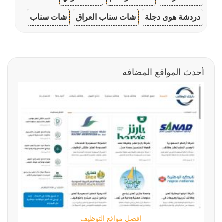
دردشة هوى دجلة
شات سناب العراق
شات سناب
أحدث المواقع المضافه
افضل مواقع التوظيف