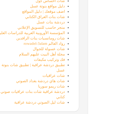
شات احساس كول
دليل مواقع بنوتة عسل
اضف موقعك | دليل المواقع
شات بنات العراق الكتابي
دردشة بنات عسل
متجر حاسب للتسويق الإعلاني
المؤسسة الأوروبية العربية للدراسات العليا
شات رومانسيات بنات الرافدين
رواد العالم rowadel-3alam
شات عسولة للجوال
مجلة أهل البيت عليهم السلام
فك وتركيب مكيفات
تطبيق دردشة عراقية | تطبيق شات بنوتة
عسل
شات عراقيات
شات هاي دردشة بغداد الصوتي
شات ريمو سوريا
دردشة عراقية شات بنات عراقيات صوتي
كتابي
شات ليل الصوتي دردشة عراقية