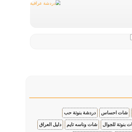
شات احساس
دردشة بنوتة حب
 بنوتة للجوال
شات وناسه تايم
دليل العراق