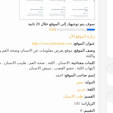
سوف يتم توجيهك إلى الموقع خلال 20 ثانية
إلغاء
زيارة الموقع الآن
عنوان الموقع:
http://www.eldentistt.com
وصف الموقع:
موقع يعرض معلومات عن الاسنان وصحة الفم وطر
واللثة.
كلمات مفتاحية:
الاسنان , اللثة , صحة الفم , طبيب الاسنان , 
التهاب اللثة , حشو العصب , تبييض الاسنان
إسم صاحب الموقع:
احمد
الدولة:
مصر
اللغة:
عربي
القسم:
طب الاسنان
الزيارات:
145
التقييم:
0