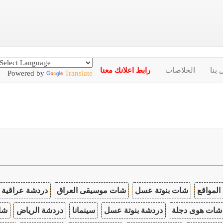
 بنا
الخلاصات
رابط اعلانك معنا
Powered by
Translate
المواقع
شات بنوتة عسل
شات موسيقى العراق
دردشة عراقية
شات هوى دجلة
دردشة بنوتة عسل
سينمانا
دردشة الرياض
شات