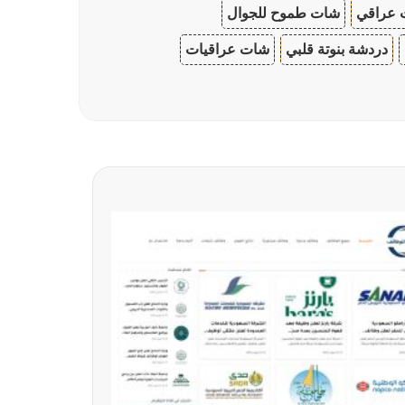
 عراقي
شات طموح للجوال
دردشة بنوتة قلبي
شات عراقيات